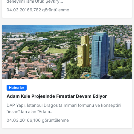
deneyimli ismi Ufuk Şevki’y...
04.03.2016
6,782 görüntülenme
Haberler
Adam Kule Projesinde Fırsatlar Devam Ediyor
DAP Yapı, İstanbul Dragos’ta mimari formunu ve konseptini
“insan”dan alan “Adam...
04.03.2016
6,106 görüntülenme