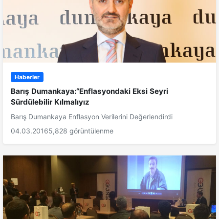
Haberler
Barış Dumankaya:“Enflasyondaki Eksi Seyri
Sürdülebilir Kılmalıyız
Barış Dumankaya Enflasyon Verilerini Değerlendirdi
04.03.2016
5,828 görüntülenme