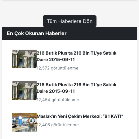
Tüm Haberlere Dön
En Çok Okunan Haberler
216 Butik Plus’ta 216 Bin TL'ye Satılık
Daire 2015-09-11
12,572 görüntülenme
216 Butik Plus’ta 216 Bin TL'ye Satılık
Daire 2015-09-11
12,454 görüntülenme
Maslak’ın Yeni Çekim Merkezi: “B1 KATI”
12,406 görüntülenme