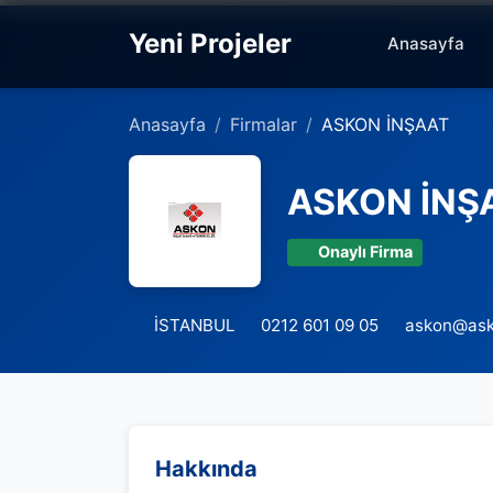
Yeni Projeler
Anasayfa
Anasayfa
Firmalar
ASKON İNŞAAT
ASKON İNŞ
Onaylı Firma
İSTANBUL
0212 601 09 05
askon@ask
Hakkında