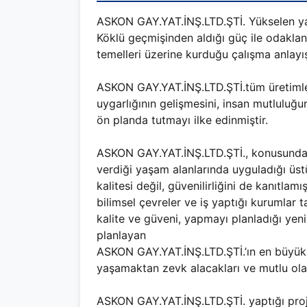
ASKON GAY.YAT.İNŞ.LTD.ŞTİ. Yükselen yap
Köklü geçmişinden aldığı güç ile odaklanma
temelleri üzerine kurduğu çalışma anlayı
ASKON GAY.YAT.İNŞ.LTD.ŞTİ.tüm üretimle
uygarlığının gelişmesini, insan mutluluğu
ön planda tutmayı ilke edinmiştir.
ASKON GAY.YAT.İNŞ.LTD.ŞTİ., konusunda 
verdiği yaşam alanlarında uyguladığı üst
kalitesi değil, güvenilirliğini de kanıtlamı
bilimsel çevreler ve iş yaptığı kurumlar t
kalite ve güveni, yapmayı planladığı yeni
planlayan
ASKON GAY.YAT.İNŞ.LTD.ŞTİ.’ın en büyük h
yaşamaktan zevk alacakları ve mutlu ola
ASKON GAY.YAT.İNŞ.LTD.ŞTİ. yaptığı pro