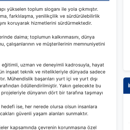
ı yükselen toplum sloganı ile yola çıkmıştır.
, farklılaşma, yenilikçilik ve sürdürülebilirlik
şını koruyarak hizmetlerini sürdürmektedir.
rinde daima; toplumun kalkınmasını, dünya
nu, çalışanlarının ve müşterilerinin memnuniyetini
eğitimli, uzman ve deneyimli kadrosuyla, hayat
ün inşaat teknik ve nitelikleriyle dünyada sadece
ştır. Mühendislik başarıları yurt içi ve yurt dışı
arafından ödüllendirilmiştir. Yakın gelecekte bu
İ
 projeleriyle dünyanın dört bir tarafına taşımayı
edefi ise, her nerede olursa olsun insanlara
cakları güvenli yaşam alanları sunmaktır.
jeler kapsamında çevrenin korunmasına özel