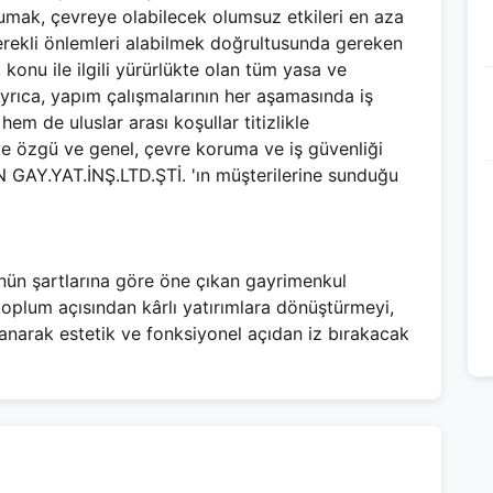
mak, çevreye olabilecek olumsuz etkileri en aza
erekli önlemleri alabilmek doğrultusunda gereken
konu ile ilgili yürürlükte olan tüm yasa ve
rıca, yapım çalışmalarının her aşamasında iş
 hem de uluslar arası koşullar titizlikle
eye özgü ve genel, çevre koruma ve iş güvenliği
ON GAY.YAT.İNŞ.LTD.ŞTİ. 'ın müşterilerine sunduğu
n şartlarına göre öne çıkan gayrimenkul
 toplum açısından kârlı yatırımlara dönüştürmeyi,
llanarak estetik ve fonksiyonel açıdan iz bırakacak