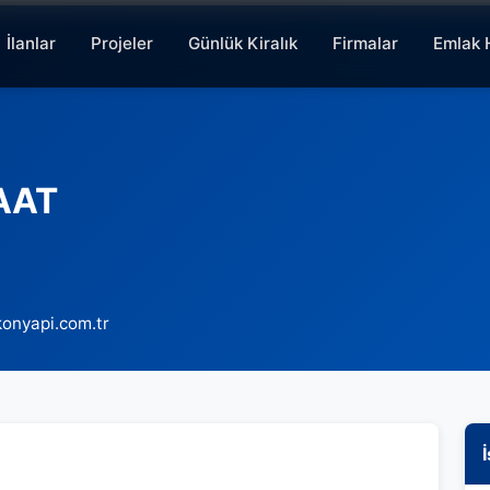
İlanlar
Projeler
Günlük Kiralık
Firmalar
Emlak 
AAT
onyapi.com.tr
İ