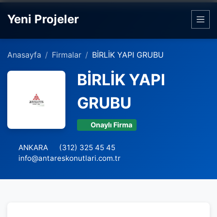
Yeni Projeler
Anasayfa
Firmalar
BİRLİK YAPI GRUBU
BİRLİK YAPI
GRUBU
Onaylı Firma
ANKARA
(312) 325 45 45
info@antareskonutlari.com.tr