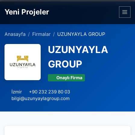
Yeni Projeler
Anasayfa
Firmalar
UZUNYAYLA GROUP
UZUNYAYLA
GROUP
Onaylı Firma
İzmir
+90 232 239 80 03
bilgi@uzunyaylagroup.com