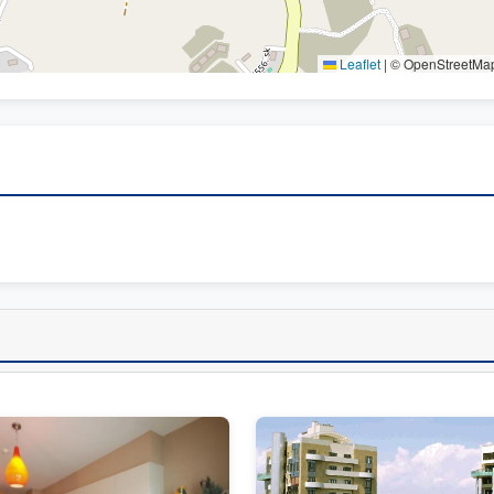
Leaflet
|
© OpenStreetMap 