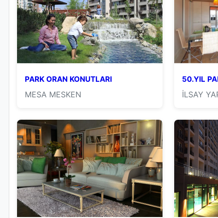
PARK ORAN KONUTLARI
50.YIL PA
MESA MESKEN
İLSAY YA