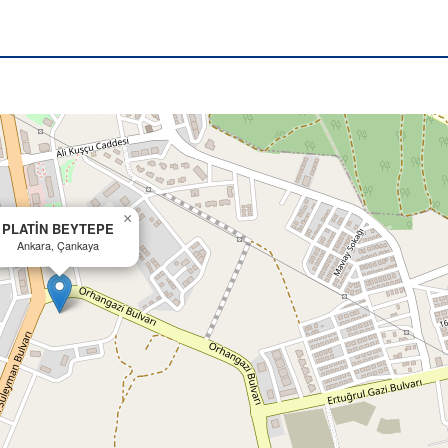
×
PLATİN BEYTEPE
Ankara, Çankaya