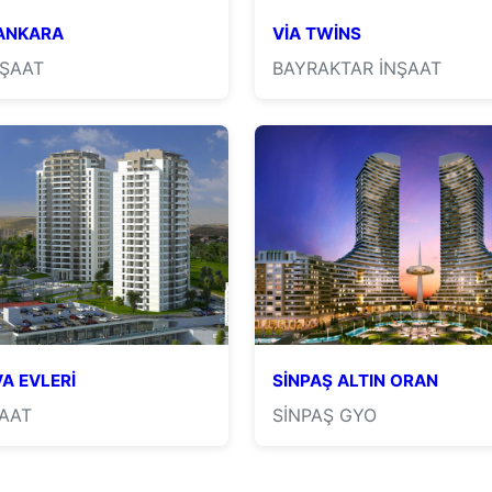
ANKARA
VİA TWİNS
NŞAAT
BAYRAKTAR İNŞAAT
A EVLERİ
SİNPAŞ ALTIN ORAN
ŞAAT
SİNPAŞ GYO