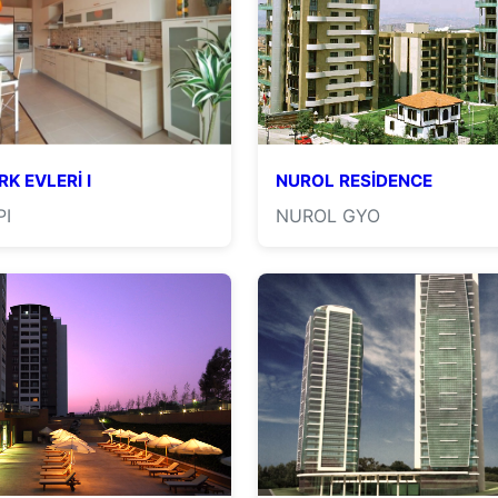
RK EVLERİ I
NUROL RESİDENCE
PI
NUROL GYO