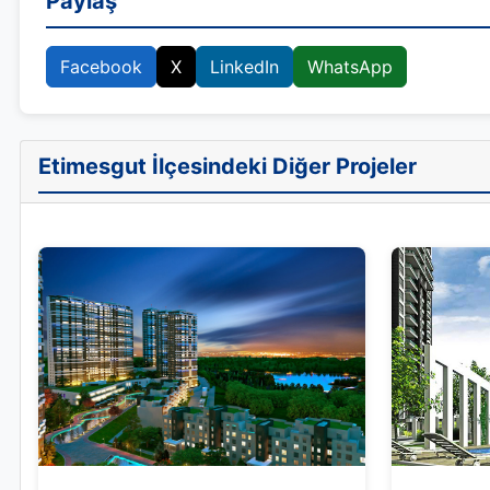
Paylaş
Facebook
X
LinkedIn
WhatsApp
Etimesgut İlçesindeki Diğer Projeler