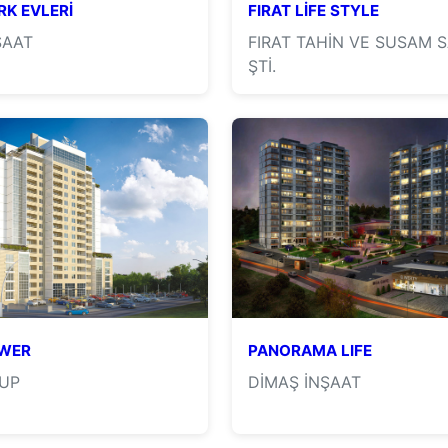
K EVLERİ
FIRAT LİFE STYLE
ŞAAT
FIRAT TAHİN VE SUSAM S
ŞTİ.
WER
PANORAMA LIFE
UP
DİMAŞ İNŞAAT