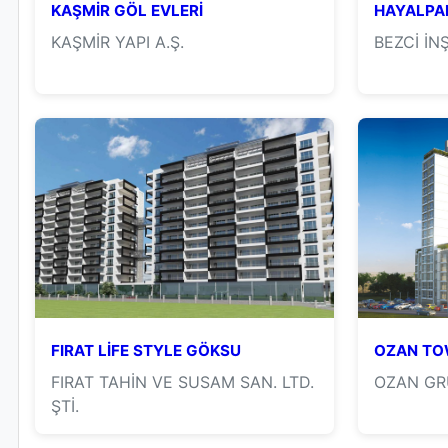
KAŞMİR GÖL EVLERİ
HAYALPAR
KAŞMİR YAPI A.Ş.
BEZCİ İN
FIRAT LİFE STYLE GÖKSU
OZAN TO
FIRAT TAHİN VE SUSAM SAN. LTD.
OZAN GR
ŞTİ.