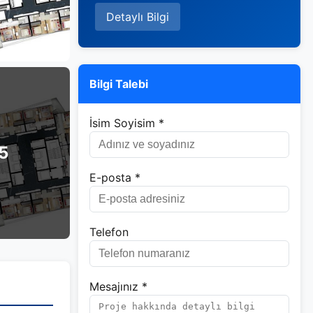
Detaylı Bilgi
Bilgi Talebi
İsim Soyisim *
5
E-posta *
Telefon
Mesajınız *