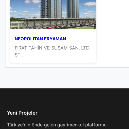
NEOPOLITAN ERYAMAN
FIRAT TAHİN VE SUSAM SAN. LTD.
ŞTİ.
Yeni Projeler
Türkiye'nin önde gelen gayrimenkul platformu.