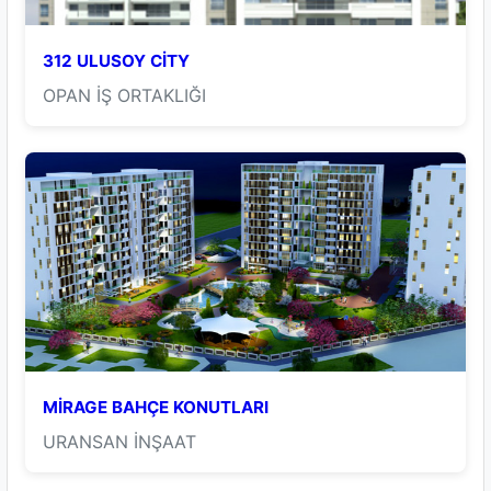
312 ULUSOY CİTY
OPAN İŞ ORTAKLIĞI
MİRAGE BAHÇE KONUTLARI
URANSAN İNŞAAT