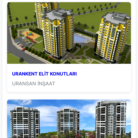
URANKENT ELİT KONUTLARI
URANSAN İNŞAAT