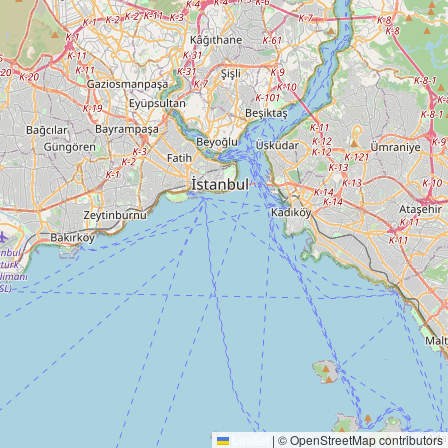
Filtrelerinizi değiştirerek tekrar deneyin.
Leaflet
|
© OpenStreetMap contributors