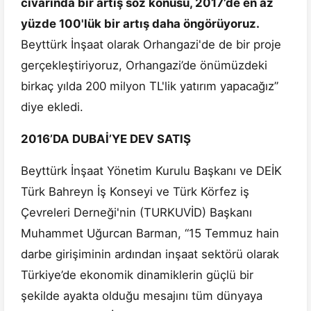
civarında bir artış söz konusu, 2017’de en az
yüzde 100'lük bir artış daha öngörüyoruz.
Beyttürk İnşaat olarak Orhangazi'de de bir proje
gerçekleştiriyoruz, Orhangazi’de önümüzdeki
birkaç yılda 200 milyon TL'lik yatırım yapacağız”
diye ekledi.
2016’DA DUBAİ’YE DEV SATIŞ
Beyttürk İnşaat Yönetim Kurulu Başkanı ve DEİK
Türk Bahreyn İş Konseyi ve Türk Körfez iş
Çevreleri Derneği'nin (TURKUVİD) Başkanı
Muhammet Uğurcan Barman, “15 Temmuz hain
darbe girişiminin ardından inşaat sektörü olarak
Türkiye’de ekonomik dinamiklerin güçlü bir
şekilde ayakta olduğu mesajını tüm dünyaya