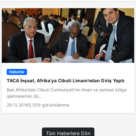
Haberler
TACA İnşaat, Afrika’ya Cibuti Limanı’ndan Giriş Yaptı
Batı Afrika’daki Cibuti Cumhuriyeti’nin liman ve serbest bölge
işletmelerinin dü...
29.12.2016
5,559 görüntülenme
Tüm Haberlere Dön