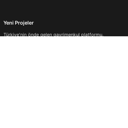
Yeni Projeler
Türkiye'nin önde gelen gayrimenkul platformu.
Hayalinizdeki evi bulmanıza yardımcı oluyoruz.
Keşfet
Hızlı Linkler
İlanlar
Hakkımızda
Günlük Kiralık
İletişim
Projeler
Gizlilik Politikası
Firmalar
Kullanım Koşulları
Haberler
İletişim