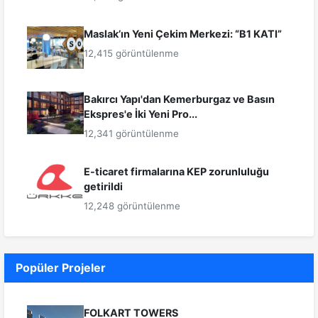
Maslak’ın Yeni Çekim Merkezi: “B1 KATI”
12,415 görüntülenme
Bakırcı Yapı'dan Kemerburgaz ve Basın
Ekspres'e İki Yeni Pro...
12,341 görüntülenme
E-ticaret firmalarına KEP zorunluluğu
getirildi
12,248 görüntülenme
Popüler Projeler
FOLKART TOWERS