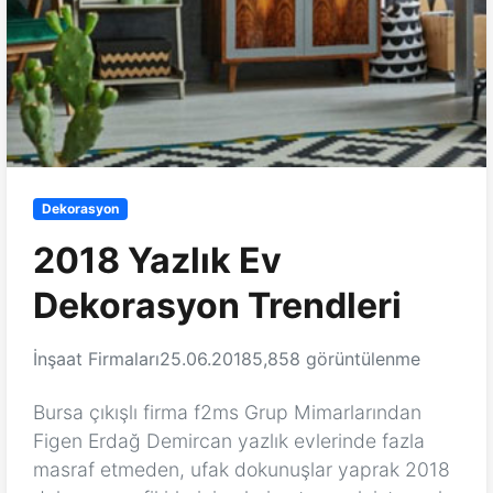
Dekorasyon
2018 Yazlık Ev
Dekorasyon Trendleri
İnşaat Firmaları
25.06.2018
5,858 görüntülenme
Bursa çıkışlı firma f2ms Grup Mimarlarından
Figen Erdağ Demircan yazlık evlerinde fazla
masraf etmeden, ufak dokunuşlar yaprak 2018