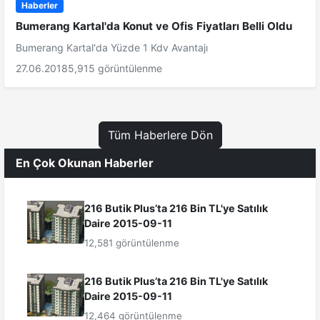
Haberler
Bumerang Kartal'da Konut ve Ofis Fiyatları Belli Oldu
Bumerang Kartal'da Yüzde 1 Kdv Avantajı
27.06.2018
5,915 görüntülenme
Tüm Haberlere Dön
En Çok Okunan Haberler
216 Butik Plus’ta 216 Bin TL'ye Satılık
Daire 2015-09-11
12,581 görüntülenme
216 Butik Plus’ta 216 Bin TL'ye Satılık
Daire 2015-09-11
12,464 görüntülenme