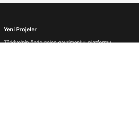
Yeni Projeler
Türkiye'nin önde gelen gayrimenkul platformu.
Hayalinizdeki evi bulmanıza yardımcı oluyoruz.
Keşfet
Hızlı Linkler
İlanlar
Hakkımızda
Günlük Kiralık
İletişim
Projeler
Gizlilik Politikası
Firmalar
Kullanım Koşulları
Haberler