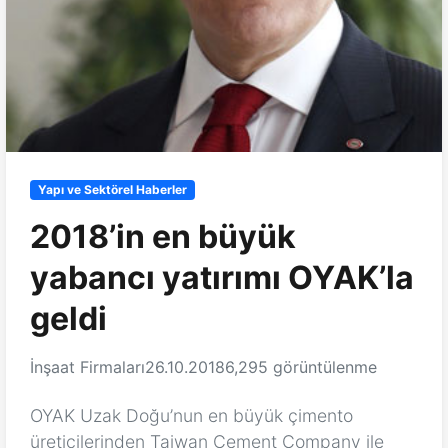
Yapı ve Sektörel Haberler
2018’in en büyük
yabancı yatırımı OYAK’la
geldi
İnşaat Firmaları
26.10.2018
6,295 görüntülenme
OYAK Uzak Doğu’nun en büyük çimento
üreticilerinden Taiwan Cement Company ile