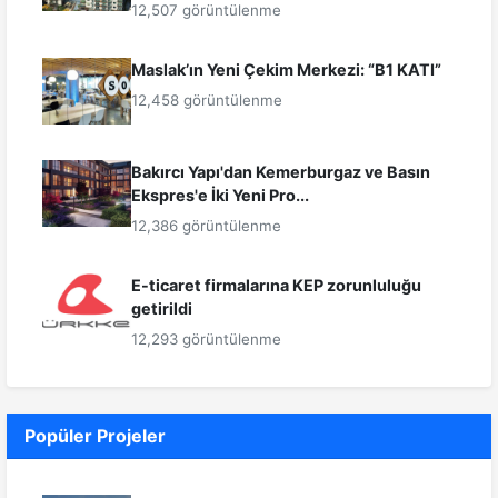
12,507 görüntülenme
Maslak’ın Yeni Çekim Merkezi: “B1 KATI”
12,458 görüntülenme
Bakırcı Yapı'dan Kemerburgaz ve Basın
Ekspres'e İki Yeni Pro...
12,386 görüntülenme
E-ticaret firmalarına KEP zorunluluğu
getirildi
12,293 görüntülenme
Popüler Projeler