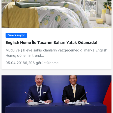
Dekorasyon
English Home İle Tasarım Baharı Yatak Odanızda!
Mutlu ve şık eve sahip olanların vazgeçemediği marka English
Home; dönemin trend...
05.04.2018
6,296 görüntülenme