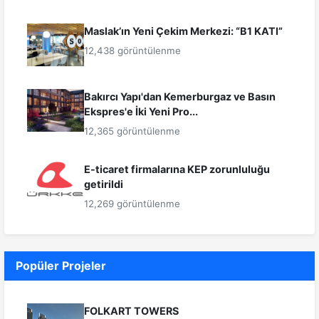
Maslak’ın Yeni Çekim Merkezi: “B1 KATI”
12,438 görüntülenme
Bakırcı Yapı'dan Kemerburgaz ve Basın
Ekspres'e İki Yeni Pro...
12,365 görüntülenme
E-ticaret firmalarına KEP zorunluluğu
getirildi
12,269 görüntülenme
Popüler Projeler
FOLKART TOWERS