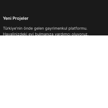
Yeni Projeler
Türkiye'nin önde gelen gayrimenkul platformu.
Hayalinizdeki evi bulmanıza yardımcı oluyoruz.
Keşfet
Hızlı Linkler
İlanlar
Hakkımızda
Günlük Kiralık
İletişim
Projeler
Gizlilik Politikası
Firmalar
Kullanım Koşulları
Haberler
İletişim