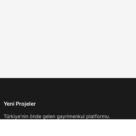
Yeni Projeler
Türkiye'nin önde gelen gayrimenkul platformu.
Hayalinizdeki evi bulmanıza yardımcı oluyoruz.