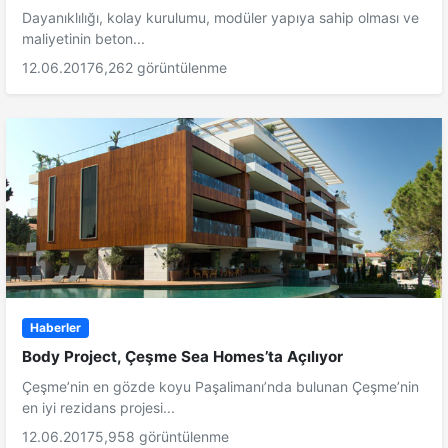
Dayanıklılığı, kolay kurulumu, modüler yapıya sahip olması ve
maliyetinin beton...
12.06.2017
6,262 görüntülenme
Haberler
Body Project, Çeşme Sea Homes’ta Açılıyor
Çeşme’nin en gözde koyu Paşalimanı’nda bulunan Çeşme’nin
en iyi rezidans projesi...
12.06.2017
5,958 görüntülenme