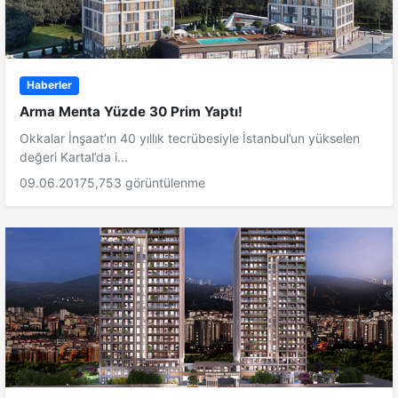
Haberler
Arma Menta Yüzde 30 Prim Yaptı!
Okkalar İnşaat’ın 40 yıllık tecrübesiyle İstanbul’un yükselen
değeri Kartal’da i...
09.06.2017
5,753 görüntülenme