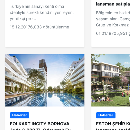
lansman satışla
Türkiye’nin sanayi kenti olma
idealiyle sürekli kendini yenileyen,
Bölgenin en hızlı
yenilikçi pro...
yaşam alanı Çam
Grup ve Korkmaz 
15.12.2017
6,033 görüntülenme
01.01.1970
5,951 
Haberler
Haberler
FOLKART INCITY BORNOVA,
ESTON ŞEHİR K