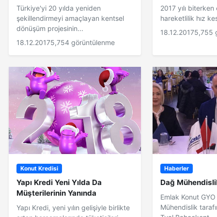
Türkiye'yi 20 yılda yeniden
2017 yılı biterke
şekillendirmeyi amaçlayan kentsel
hareketlilik hız k
dönüşüm projesinin...
18.12.2017
5,755 
18.12.2017
5,754 görüntülenme
Konut Kredisi
Haberler
Yapı Kredi Yeni Yılda Da
Dağ Mühendisli
Müşterilerinin Yanında
Emlak Konut GYO
Mühendislik taraf
Yapı Kredi, yeni yılın gelişiyle birlikte