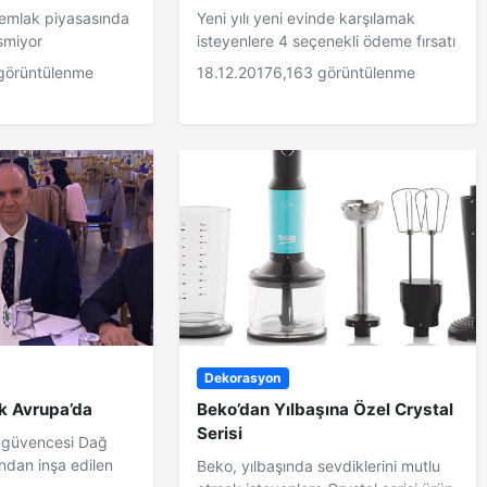
n emlak piyasasında
Yeni yılı yeni evinde karşılamak
esmiyor
isteyenlere 4 seçenekli ödeme fırsatı
görüntülenme
18.12.2017
6,163 görüntülenme
Dekorasyon
k Avrupa’da
Beko’dan Yılbaşına Özel Crystal
Serisi
 güvencesi Dağ
ından inşa edilen
Beko, yılbaşında sevdiklerini mutlu