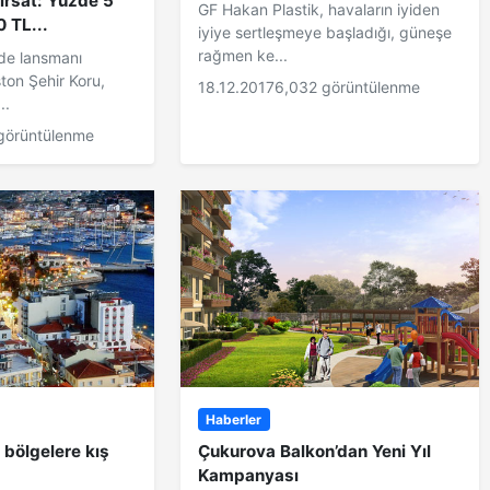
ırsat: Yüzde 5
GF Hakan Plastik, havaların iyiden
0 TL...
iyiye sertleşmeye başladığı, güneşe
rağmen ke...
de lansmanı
ston Şehir Koru,
18.12.2017
6,032 görüntülenme
..
görüntülenme
Haberler
 bölgelere kış
Çukurova Balkon’dan Yeni Yıl
Kampanyası