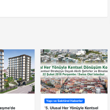
Yapı ve Sektörel Haberler
eşme'de
‘5. Ulusal Her Yönüyle Kentsel