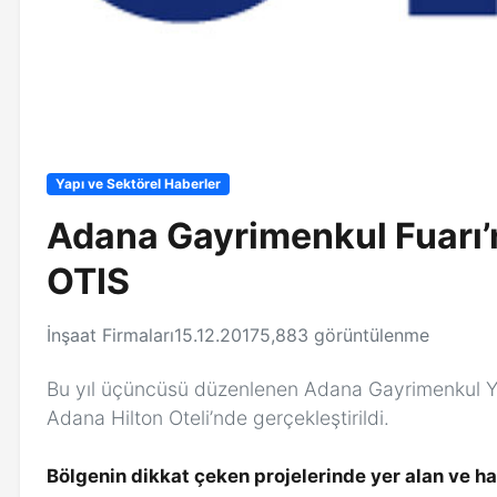
Yapı ve Sektörel Haberler
Adana Gayrimenkul Fuarı’
OTIS
İnşaat Firmaları
15.12.2017
5,883 görüntülenme
Bu yıl üçüncüsü düzenlenen Adana Gayrimenkul Yatı
Adana Hilton Oteli’nde gerçekleştirildi.
Bölgenin dikkat çeken projelerinde yer alan ve ha