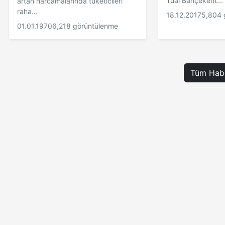
Tual Bahçekent...
artan harcamalarında tüketicileri
raha...
18.12.2017
5,804 
01.01.1970
6,218 görüntülenme
Tüm Habe