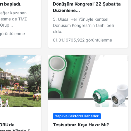
rı başladı.
Dönüşüm Kongresi’ 22 Şubat’ta
Düzenlene...
 değer kazanan
çeşme de TMZ
5. Ulusal Her Yönüyle Kentsel
Grup...
Dönüşüm Kongresi’nin tarihi belli
oldu.
görüntülenme
01.01.1970
5,922 görüntülenme
Yapı ve Sektörel Haberler
ORU’da
Tesisatınız Kışa Hazır Mı?