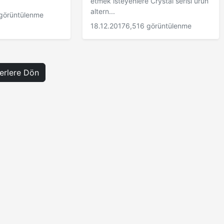
etmek isteyenlere Crystal serisi ürün
altern...
görüntülenme
18.12.2017
6,516 görüntülenme
rlere Dön