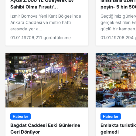
Ayda 2.000 TL Ödeyerek Ev
lansmana özel f
Sahibi Olma Fırsatı'...
peşin- 5 bin 50
İzmir Bornova Yeni Kent Bölgesi'nde
Geçtiğimiz günler
Ankara Caddesi ve metro hattı
gerçekleştirilen E
arasında yer a...
güçlü bir kampan.
01.01.1970
6,211 görüntülenme
01.01.1970
6,294 
Haberler
Haberler
Bağdat Caddesi Eski Günlerine
Emlakta turistik
Geri Dönüyor
gelmedi