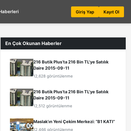
Haberleri
Giriş Yap
Kayıt Ol
En Çok Okunan Haberler
216 Butik Plus’ta 216 Bin TL'ye Satılık
Daire 2015-09-11
12,628 görüntülenme
216 Butik Plus’ta 216 Bin TL'ye Satılık
Daire 2015-09-11
12,512 görüntülenme
Maslak’ın Yeni Çekim Merkezi: “B1 KATI”
12,466 görüntülenme