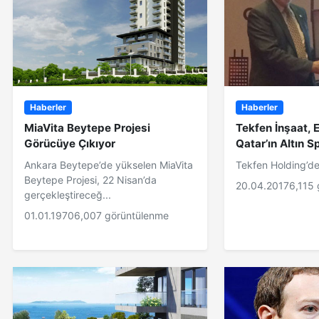
Haberler
Haberler
MiaVita Beytepe Projesi
Tekfen İnşaat, 
Görücüye Çıkıyor
Qatar’ın Altın 
Ankara Beytepe’de yükselen MiaVita
Tekfen Holding’de
Beytepe Projesi, 22 Nisan’da
20.04.2017
6,115
gerçekleştireceğ...
01.01.1970
6,007 görüntülenme