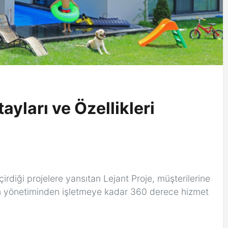
ayları ve Özellikleri
rdiği projelere yansıtan Lejant Proje, müşterilerine
n yönetiminden işletmeye kadar 360 derece hizmet