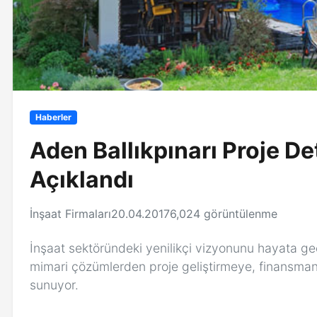
Haberler
Aden Ballıkpınarı Proje Det
Açıklandı
İnşaat Firmaları
20.04.2017
6,024 görüntülenme
İnşaat sektöründeki yenilikçi vizyonunu hayata geçi
mimari çözümlerden proje geliştirmeye, finansma
sunuyor.