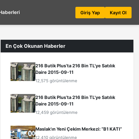
Haberleri
Giriş Yap
Kayıt Ol
En Çok Okunan Haberler
216 Butik Plus’ta 216 Bin TL'ye Satılık
Daire 2015-09-11
12,575 görüntülenme
216 Butik Plus’ta 216 Bin TL'ye Satılık
Daire 2015-09-11
12,459 görüntülenme
Maslak’ın Yeni Çekim Merkezi: “B1 KATI”
12,410 görüntülenme