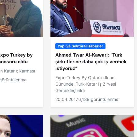
Yapı ve Sektörel Haberler
Expo Turkey by
Ahmed Twar Al-Kawari: “Türk
Sponsoru oldu
şirketlerine daha çok iş vermek
istiyoruz”
n Katar çıkarması
Expo Turkey By Qatar’ın Ikinci
 görüntülenme
Gününde, Türk-Katar Iş Zirvesi
Gerçekleştirildi
20.04.2017
6,138 görüntülenme