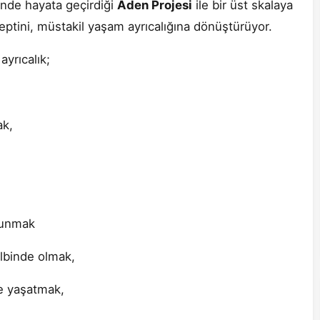
ü’nde hayata geçirdiği
Aden Projesi
ile bir üst skalaya
ptini, müstakil yaşam ayrıcalığına dönüştürüyor.
ayrıcalık;
ak,
sunmak
lbinde olmak,
e yaşatmak,