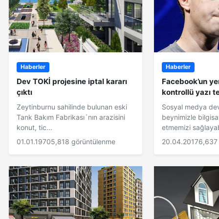
Haberler
Haberler
Dev TOKİ projesine iptal kararı
Facebook’un yen
çıktı
kontrollü yazı t
Zeytinburnu sahilinde bulunan eski
Sosyal medya de
Tank Bakım Fabrikası´nın arazisini
beynimizle bilgisa
konut, tic...
etmemizi sağlayab
01.01.1970
5,818 görüntülenme
20.04.2017
6,637