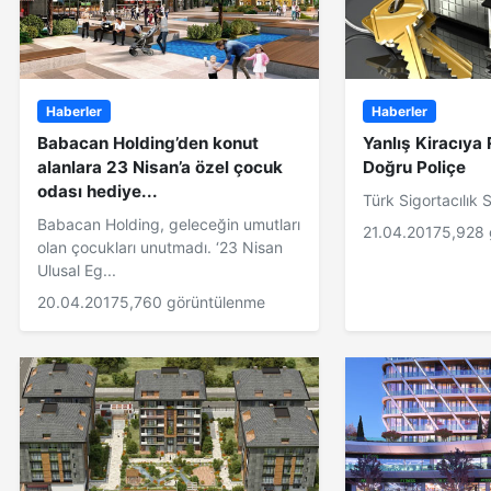
Haberler
Haberler
Babacan Holding’den konut
Yanlış Kiracıya
alanlara 23 Nisan’a özel çocuk
Doğru Poliçe
odası hediye...
Türk Sigortacılık 
Babacan Holding, geleceğin umutları
21.04.2017
5,928 
olan çocukları unutmadı. ‘23 Nisan
Ulusal Eg...
20.04.2017
5,760 görüntülenme