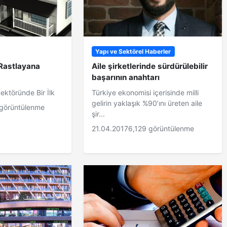
Yapı ve Sektörel Haberler
 Rastlayana
Aile şirketlerinde sürdürülebilir
başarının anahtarı
Sektöründe Bir İlk
Türkiye ekonomisi içerisinde milli
gelirin yaklaşık %90’ını üreten aile
görüntülenme
şir...
21.04.2017
6,129 görüntülenme