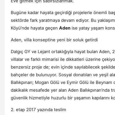
Eve gitmek için sabırsızlanmak.
Bugüne kadar hayata geçirdiği projelerle önemli baş
sektörde fark yaratmaya devam ediyor. Bu yaklaşımı
Köyü’nde hayata geçen
Aden
ise yatay yaşam konse
Aden, villa konseptine yeni bir soluk getirdi
Dalgıç GY ve Lejant ortaklığıyla hayat bulan Aden, 
villalar ve farklı mimarisi ile dikkatleri üzerine çek
benzersiz proje de; evin içinde sayılabilecek şekil
bahçeler de bulunuyor. Sosyal donatıları ve yeşil al
Ballıkpınarı; Mogan Gölü ve Eymir Gölü ile Beynam 
dakikalık mesafede yer alan Aden Ballıkpınarı’nda t
güvenlik hizmetiyle huzurlu bir yaşamın kapılarını ko
2. etap 2017 yazında teslim