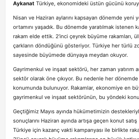
Aykanat
Türkiye, ekonomideki üstün gücünü koruy
Nisan ve Haziran aylarını kapsayan dönemde yeni yön
ortamını yaşadık. Bu dönemde yaratılmak istenen k
rakam elde ettik. 2’inci çeyrek büyüme rakamları, ü
çarkların döndüğünü gösteriyor. Türkiye her türlü zo
sayesinde büyümede dünyaya meydan okuyor.
Gayrimenkul ve inşaat sektörü, her zaman yatırım ara
sektör olarak öne çıkıyor. Bu nedenle her dönemde T
konumunda bulunuyor. Rakamlar, ekonomiye en büyük
gayrimenkul ve inşaat sektörünün, bu yöndeki konum
Geçtiğimiz Mayıs ayında hükümetimizin destekleriy
sonuçlarını Haziran ayında artışa geçen konut satış
Türkiye için kazanç vakti kampanyası ile birlikte raka