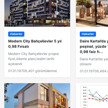
Haberler
Haberler
Modern City Bahçelievler 5 yıl
Daire Kartal’da
0,98 Fırsatı
peşinat, yüzde 
0,98 faiz fı...
Modern City Bahçelievler projesi
fiyat,ödeme planı,teslim tarihi
Daire Kartal’da y
açıklandı
dönemi
01.01.1970
6,401 görüntülenme
01.01.1970
6,494 