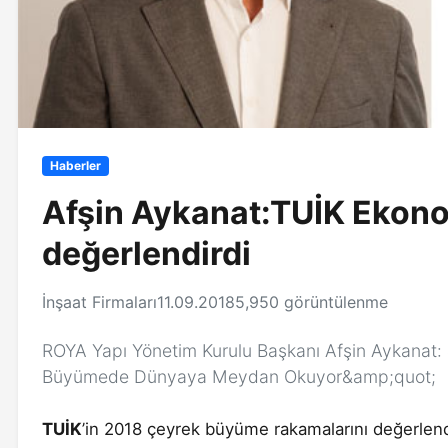
Haberler
Afşin Aykanat:TUİK Ekono
değerlendirdi
İnşaat Firmaları
11.09.2018
5,950 görüntülenme
ROYA Yapı Yönetim Kurulu Başkanı Afşin Aykanat:
Büyümede Dünyaya Meydan Okuyor&amp;quot;
TUİK
’in 2018 çeyrek büyüme rakamalarını değerlen