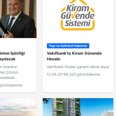
Yapı ve Sektörel Haberler
ton İşbirliği
Vakıfbank’ta Kiram Güvende
ayılacak
Hesabı
n İstanbul
Vakıfbank Kiraları garanti altına alıyor
ulan Çözüm
12.09.2018
6,223 görüntülenme
enelinde...
görüntülenme