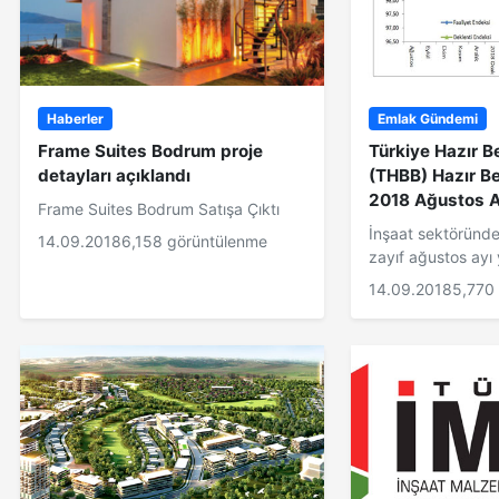
Haberler
Emlak Gündemi
Frame Suites Bodrum proje
Türkiye Hazır Be
detayları açıklandı
(THBB) Hazır B
2018 Ağustos A
Frame Suites Bodrum Satışa Çıktı
İnşaat sektöründe 
14.09.2018
6,158 görüntülenme
zayıf ağustos ayı
14.09.2018
5,770