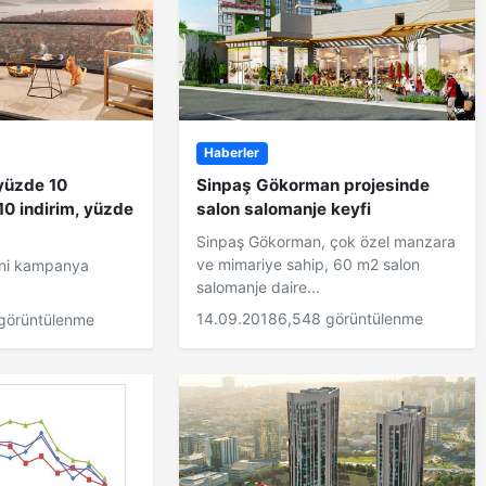
Haberler
 yüzde 10
Sinpaş Gökorman projesinde
10 indirim, yüzde
salon salomanje keyfi
Sinpaş Gökorman, çok özel manzara
ve mimariye sahip, 60 m2 salon
eni kampanya
salomanje daire...
14.09.2018
6,548 görüntülenme
görüntülenme