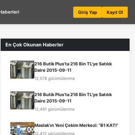
Haberleri
Giriş Yap
Kayıt Ol
En Çok Okunan Haberler
216 Butik Plus’ta 216 Bin TL'ye Satılık
Daire 2015-09-11
12,578 görüntülenme
216 Butik Plus’ta 216 Bin TL'ye Satılık
Daire 2015-09-11
12,461 görüntülenme
Maslak’ın Yeni Çekim Merkezi: “B1 KATI”
12,412 görüntülenme