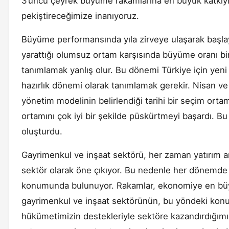
3’üncü çeyrek büyüme rakamlarına en büyük katkıyı
pekiştireceğimize inanıyoruz.
Büyüme performansında yıla zirveye ulaşarak başlaya
yarattığı olumsuz ortam karşısında büyüme oranı bir
tanımlamak yanlış olur. Bu dönemi Türkiye için yeni
hazırlık dönemi olarak tanımlamak gerekir. Nisan v
yönetim modelinin belirlendiği tarihi bir seçim ort
ortamını çok iyi bir şekilde püskürtmeyi başardı. Bu 
oluşturdu.
Gayrimenkul ve inşaat sektörü, her zaman yatırım ara
sektör olarak öne çıkıyor. Bu nedenle her dönemde T
konumunda bulunuyor. Rakamlar, ekonomiye en büyük
gayrimenkul ve inşaat sektörünün, bu yöndeki konum
hükümetimizin destekleriyle sektöre kazandırdığımı