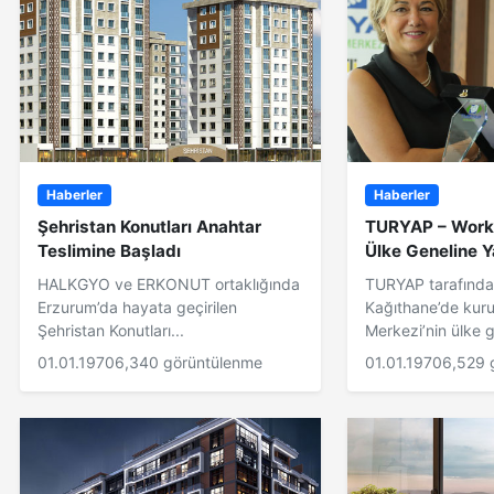
Haberler
Haberler
Şehristan Konutları Anahtar
TURYAP – Workin
Teslimine Başladı
Ülke Geneline Y
HALKGYO ve ERKONUT ortaklığında
TURYAP tarafında
Erzurum’da hayata geçirilen
Kağıthane’de kur
Şehristan Konutları...
Merkezi’nin ülke g
01.01.1970
6,340 görüntülenme
01.01.1970
6,529 