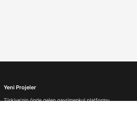
Yeni Projeler
Türkiye'nin önde gelen gayrimenkul platformu.
Hayalinizdeki evi bulmanıza yardımcı oluyoruz.
Keşfet
Hızlı Linkler