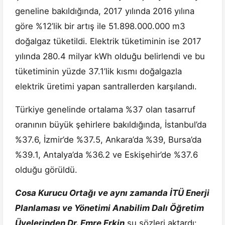
geneline bakıldığında, 2017 yılında 2016 yılına
göre %12’lik bir artış ile 51.898.000.000 m3
doğalgaz tüketildi. Elektrik tüketiminin ise 2017
yılında 280.4 milyar kWh olduğu belirlendi ve bu
tüketiminin yüzde 37.1’lik kısmı doğalgazla
elektrik üretimi yapan santrallerden karşılandı.
Türkiye genelinde ortalama %37 olan tasarruf
oranının büyük şehirlere bakıldığında, İstanbul’da
%37.6, İzmir’de %37.5, Ankara’da %39, Bursa’da
%39.1, Antalya’da %36.2 ve Eskişehir’de %37.6
olduğu görüldü.
Cosa Kurucu Ortağı ve aynı zamanda İTÜ Enerji
Planlaması ve Yönetimi Anabilim Dalı Öğretim
Üyelerinden Dr. Emre Erkin
şu sözleri aktardı: