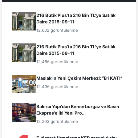
216 Butik Plus’ta 216 Bin TL'ye Satılık
Daire 2015-09-11
12,602 görüntülenme
216 Butik Plus’ta 216 Bin TL'ye Satılık
Daire 2015-09-11
12,486 görüntülenme
Maslak’ın Yeni Çekim Merkezi: “B1 KATI”
12,436 görüntülenme
Bakırcı Yapı'dan Kemerburgaz ve Basın
Ekspres'e İki Yeni Pro...
12,363 görüntülenme
E-ticaret firmalarına KEP zorunluluğu