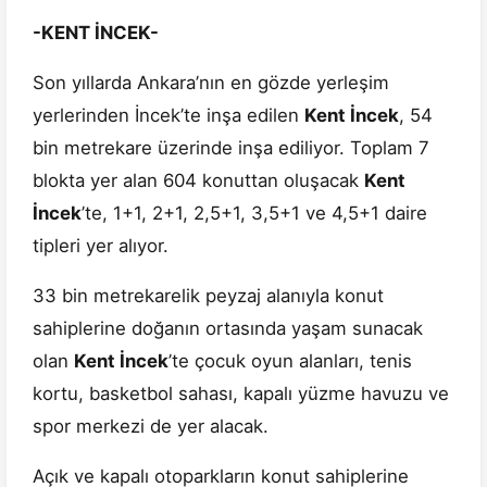
-KENT İNCEK-
Son yıllarda Ankara’nın en gözde yerleşim
yerlerinden İncek’te inşa edilen
Kent İncek
, 54
bin metrekare üzerinde inşa ediliyor. Toplam 7
blokta yer alan 604 konuttan oluşacak
Kent
İncek
’te, 1+1, 2+1, 2,5+1, 3,5+1 ve 4,5+1 daire
tipleri yer alıyor.
33 bin metrekarelik peyzaj alanıyla konut
sahiplerine doğanın ortasında yaşam sunacak
olan
Kent İncek
’te çocuk oyun alanları, tenis
kortu, basketbol sahası, kapalı yüzme havuzu ve
spor merkezi de yer alacak.
Açık ve kapalı otoparkların konut sahiplerine