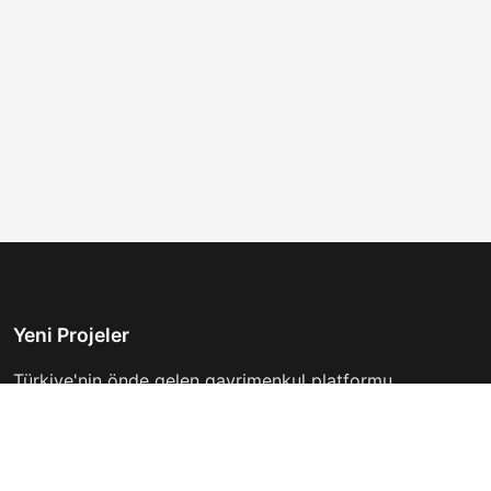
Yeni Projeler
Türkiye'nin önde gelen gayrimenkul platformu.
Hayalinizdeki evi bulmanıza yardımcı oluyoruz.