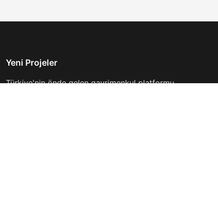
Yeni Projeler
Türkiye'nin önde gelen gayrimenkul platformu.
Hayalinizdeki evi bulmanıza yardımcı oluyoruz.
Keşfet
Hızlı Linkler
İlanlar
Hakkımızda
Günlük Kiralık
İletişim
Projeler
Gizlilik Politikası
Firmalar
Kullanım Koşulları
Haberler