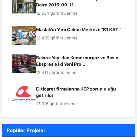
Daire 2015-09-11
12,534 görüntülenme
Maslak’ın Yeni Çekim Merkezi: “B1 KATI”
12,485 görüntülenme
Bakırcı Yapı'dan Kemerburgaz ve Basın
Ekspres'e İki Yeni Pro...
12,411 görüntülenme
E-ticaret firmalarına KEP zorunluluğu
getirildi
12,316 görüntülenme
Popüler Projeler