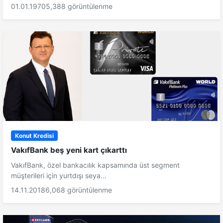
01.01.1970
5,388 görüntülenme
Konut Kredisi
VakıfBank beş yeni kart çıkarttı
VakıfBank, özel bankacılık kapsamında üst segment
müşterileri için yurtdışı seya...
14.11.2018
6,068 görüntülenme