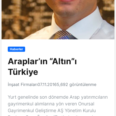
Haberler
Araplar’ın “Altın”ı
Türkiye
İnşaat Firmaları
07.11.2016
5,692 görüntülenme
Yurt genelinde son dönemde Arap yatırımcıların
gayrimenkul alımlarına yön veren Onursal
Gayrimenkul Geliştirme AŞ Yönetim Kurulu