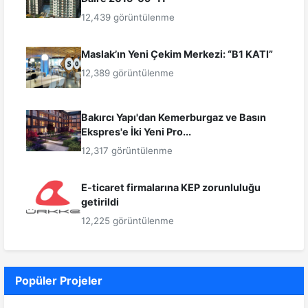
12,439 görüntülenme
Maslak’ın Yeni Çekim Merkezi: “B1 KATI”
12,389 görüntülenme
Bakırcı Yapı'dan Kemerburgaz ve Basın
Ekspres'e İki Yeni Pro...
12,317 görüntülenme
E-ticaret firmalarına KEP zorunluluğu
getirildi
12,225 görüntülenme
Popüler Projeler