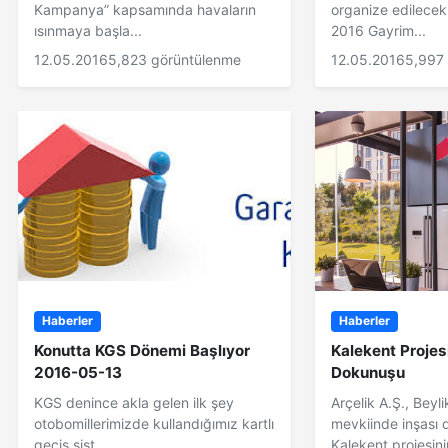
Kampanya” kapsamında havaların
organize edilecek
ısınmaya başla...
2016 Gayrim...
12.05.2016
5,823 görüntülenme
12.05.2016
5,997
Haberler
Haberler
Konutta KGS Dönemi Başlıyor
Kalekent Projes
2016-05-13
Dokunuşu
KGS denince akla gelen ilk şey
Arçelik A.Ş., Bey
otobomillerimizde kullandığımız kartlı
mevkiinde inşası
geçiş sist...
Kalekent projesinin