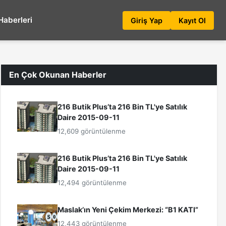
Haberleri
Giriş Yap
Kayıt Ol
En Çok Okunan Haberler
216 Butik Plus’ta 216 Bin TL'ye Satılık
Daire 2015-09-11
12,609 görüntülenme
216 Butik Plus’ta 216 Bin TL'ye Satılık
Daire 2015-09-11
12,494 görüntülenme
Maslak’ın Yeni Çekim Merkezi: “B1 KATI”
12,443 görüntülenme