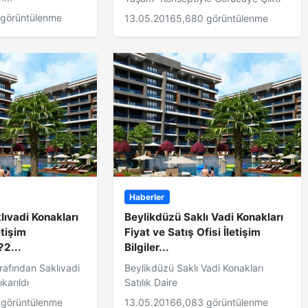
 görüntülenme
13.05.2016
5,680 görüntülenme
Haberler
ıvadi Konakları
Beylikdüzü Saklı Vadi Konakları
tişim
Fiyat ve Satış Ofisi İletişim
?2...
Bilgiler...
rafından Saklıvadi
Beylikdüzü Saklı Vadi Konakları
karıldı
Satılık Daire
 görüntülenme
13.05.2016
6,083 görüntülenme