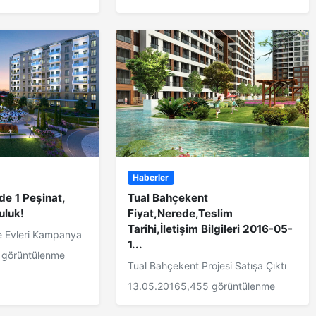
Haberler
de 1 Peşinat,
Tual Bahçekent
uluk!
Fiyat,Nerede,Teslim
Tarihi,İletişim Bilgileri 2016-05-
e Evleri Kampanya
1...
 görüntülenme
Tual Bahçekent Projesi Satışa Çıktı
13.05.2016
5,455 görüntülenme