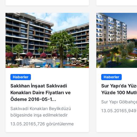
Haberler
Haberler
Saklıhan İnşaat Saklıvadi
Sur Yapı'da Yüz
Konakları Daire Fiyatları ve
Yüzde 100 Mutl
Ödeme 2016-05-1...
Sur Yapı Gölbahç
Saklıvadi Konakları Beylikdüzü
13.05.2016
5,949
bölgesinde inşa edilmektedir
13.05.2016
5,726 görüntülenme