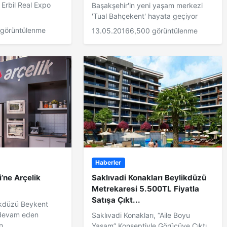
 Erbil Real Expo
Başakşehir'in yeni yaşam merkezi
'Tual Bahçekent' hayata geçiyor
 görüntülenme
13.05.2016
6,500 görüntülenme
Haberler
i’ne Arçelik
Saklıvadi Konakları Beylikdüzü
Metrekaresi 5.500TL Fiyatla
Satışa Çıkt...
likdüzü Beykent
 devam eden
Saklıvadi Konakları, “Aile Boyu
...
Yaşam” Konseptiyle Görücüye Çıktı