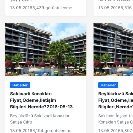
13.05.2016
6,439 görüntülenme
13.05.2016
5,516
Haberler
Haberler
Saklıvadi Konakları
Beylükdüzü Sakl
Fiyat,Ödeme,İletişim
Fiyat,Ödeme,İle
Bilgileri,Nerede?2016-05-13
Bilgileri,Nerede
Beylükdüzü Saklıvadi Konakları
Saklıhan İnşaat ta
Satışa Çıktı
Konakları Satışa Çı
13.05.2016
6,194 görüntülenme
13.05.2016
5,897