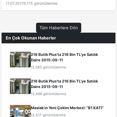
17.07.2017
6,175 görüntülenme
Tüm Haberlere Dön
En Çok Okunan Haberler
216 Butik Plus’ta 216 Bin TL'ye Satılık
Daire 2015-09-11
12,583 görüntülenme
216 Butik Plus’ta 216 Bin TL'ye Satılık
Daire 2015-09-11
12,466 görüntülenme
Maslak’ın Yeni Çekim Merkezi: “B1 KATI”
12,417 görüntülenme