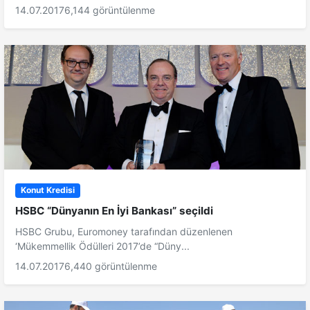
14.07.2017
6,144 görüntülenme
Konut Kredisi
HSBC “Dünyanın En İyi Bankası” seçildi
HSBC Grubu, Euromoney tarafından düzenlenen
‘Mükemmellik Ödülleri 2017’de “Düny...
14.07.2017
6,440 görüntülenme