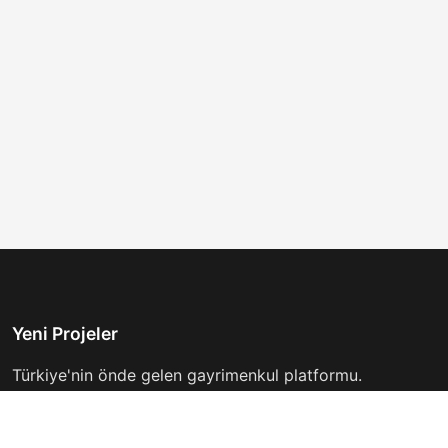
Yeni Projeler
Türkiye'nin önde gelen gayrimenkul platformu.
Hayalinizdeki evi bulmanıza yardımcı oluyoruz.