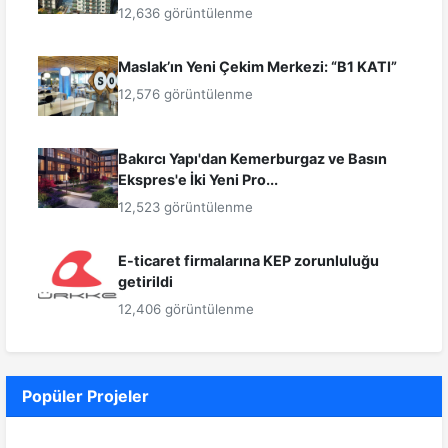
12,636 görüntülenme
Maslak’ın Yeni Çekim Merkezi: “B1 KATI”
12,576 görüntülenme
Bakırcı Yapı'dan Kemerburgaz ve Basın
Ekspres'e İki Yeni Pro...
12,523 görüntülenme
E-ticaret firmalarına KEP zorunluluğu
getirildi
12,406 görüntülenme
Popüler Projeler