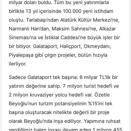
milyar doları buldu. Tüm bu yeni yatırımlarla
birlikte 13 yıl içerisinde 100.000 yeni istihdam
oluştu. Tarlabaşı’ndan Atatürk Kültür Merkezi’ne,
Narmanlı Han’dan, Maksim Sahnesi’ne, Alkazar
Sineması’na ve İstiklal Caddesi’ne büyük işler bir
bir bitiyor. Galataport, Haliçport, Okmeydanı,
Piyalepaşa gibi çılgın projeler, bütün hızıyla
ilerliyor.
Sadece Galataport tek başına: 6 milyar TL’lik bir
yatırım değerine sahip. 7 milyon turist hedefi ve
2 milyon kruvaziyer yolcu hedefi var. Özetle
Beyoğlu’nun turizm potansiyelinin %15’ini tek
başına oluşturacak nitelikte değerli bir proje
olarak Beyoğlu’nda inşa ediliyor. Yapımına ruhsat
verdiğimiz halen inşası devam eden 1 milyon 455