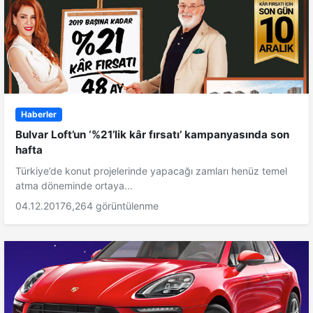
Haberler
Bulvar Loft’un ‘%21’lik kâr fırsatı’ kampanyasında son
hafta
Türkiye’de konut projelerinde yapacağı zamları henüz temel
atma döneminde ortaya...
04.12.2017
6,264 görüntülenme