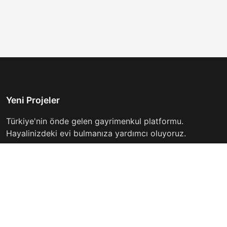
Yeni Projeler
Türkiye'nin önde gelen gayrimenkul platformu.
Hayalinizdeki evi bulmanıza yardımcı oluyoruz.
Keşfet
Hızlı Linkler
İlanlar
Hakkımızda
Günlük Kiralık
İletişim