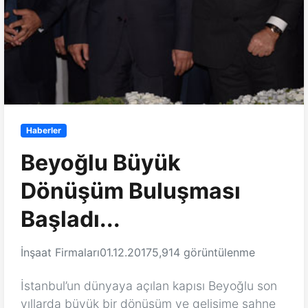
Haberler
Beyoğlu Büyük
Dönüşüm Buluşması
Başladı...
İnşaat Firmaları
01.12.2017
5,914 görüntülenme
İstanbul’un dünyaya açılan kapısı Beyoğlu son
yıllarda büyük bir dönüşüm ve gelişime sahne