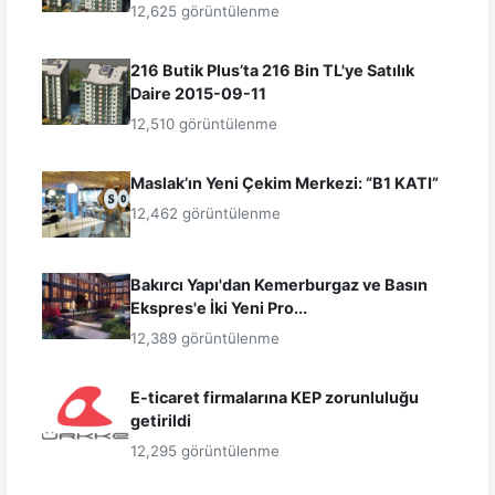
12,625 görüntülenme
216 Butik Plus’ta 216 Bin TL'ye Satılık
Daire 2015-09-11
12,510 görüntülenme
Maslak’ın Yeni Çekim Merkezi: “B1 KATI”
12,462 görüntülenme
Bakırcı Yapı'dan Kemerburgaz ve Basın
Ekspres'e İki Yeni Pro...
12,389 görüntülenme
E-ticaret firmalarına KEP zorunluluğu
getirildi
12,295 görüntülenme