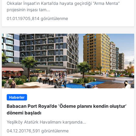
Okkalar İnşaat’ın Kartal’da hayata geçirdiği “Arma Menta”
projesinin inşası tam...
01.01.1970
5,814 görüntülenme
Haberler
Babacan Port Royal’de ‘Ödeme planını kendin oluştur’
dönemi başladı
Yeşilköy Atatürk Havalimanı karşısında…
04.12.2017
6,591 görüntülenme