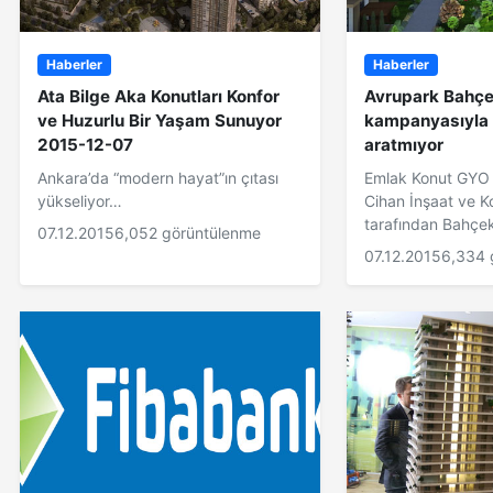
Haberler
Haberler
Ata Bilge Aka Konutları Konfor
Avrupark Bahçe
ve Huzurlu Bir Yaşam Sunuyor
kampanyasıyla
2015-12-07
aratmıyor
Ankara’da “modern hayat”ın çıtası
Emlak Konut GYO 
yükseliyor…
Cihan İnşaat ve K
tarafından Bahçek
07.12.2015
6,052 görüntülenme
07.12.2015
6,334 