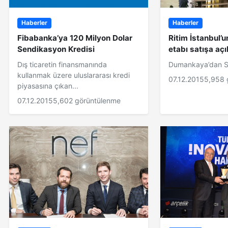
Haberler
Haberler
Fibabanka’ya 120 Milyon Dolar
Ritim İstanbul’u
Sendikasyon Kredisi
etabı satışa aç
Dış ticaretin finansmanında
Dumankaya’dan S
kullanmak üzere uluslararası kredi
07.12.2015
5,958 
piyasasına çıkan...
07.12.2015
5,602 görüntülenme