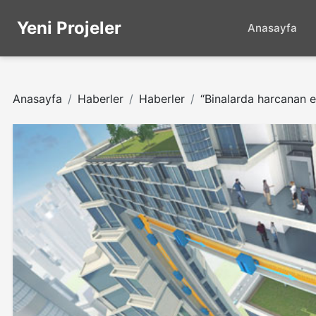
Yeni Projeler
Anasayfa
Anasayfa
Haberler
Haberler
“Binalarda harcanan en