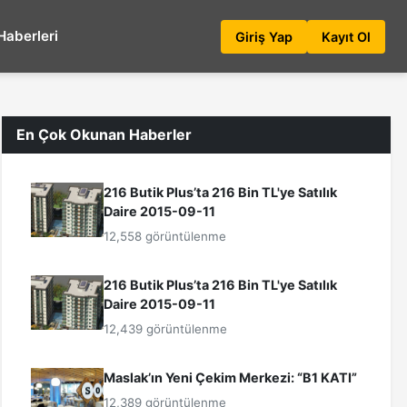
Haberleri
Giriş Yap
Kayıt Ol
En Çok Okunan Haberler
216 Butik Plus’ta 216 Bin TL'ye Satılık
Daire 2015-09-11
12,558 görüntülenme
216 Butik Plus’ta 216 Bin TL'ye Satılık
Daire 2015-09-11
12,439 görüntülenme
Maslak’ın Yeni Çekim Merkezi: “B1 KATI”
12,389 görüntülenme