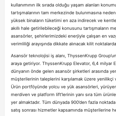
kullanımının ilk sırada olduğu yaşam alanları konumu
tartışmalarının tam merkezinde bulunmasına neden o
yüksek binaların tüketimi en aza indirecek ve kentler
akıllı hale getirilebileceği konusunu tartışmaların me
asansörler, şehirlerimizdeki enerjiyle çalışan en va
verimliliği arayışında dikkate alınacak kilit noktalard
Asansör teknolojisi iş alanı, ThyssenKrupp Group’un y
araya getiriyor. ThyssenKrupp Elevator, 6,4 milyar Eu
dünyanın önde gelen asansör şirketleri arasında yer 
müşterilerinin taleplerini karşılamak üzere yenilikçi 
Ürün portföyünde yolcu ve yük asansörleri, yürüyen 
merdiven ve platform lift’lerinin yanı sıra tüm ürünle
yer almaktadır. Tüm dünyada 900’den fazla noktad
satış sonrası hizmetler kapsamında müşterilerine 