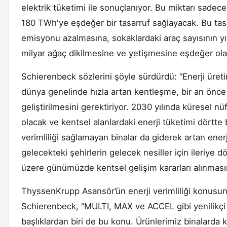
elektrik tüketimi ile sonuçlanıyor. Bu miktarı sade
180 TWh'ye eşdeğer bir tasarruf sağlayacak. Bu tas
emisyonu azalmasına, sokaklardaki araç sayısının yı
milyar ağaç dikilmesine ve yetişmesine eşdeğer ola
Schierenbeck sözlerini şöyle sürdürdü: “Enerji üret
dünya genelinde hızla artan kentleşme, bir an önce 
geliştirilmesini gerektiriyor. 2030 yılında küresel n
olacak ve kentsel alanlardaki enerji tüketimi dörtte
verimliliği sağlamayan binalar da giderek artan ener
gelecekteki şehirlerin gelecek nesiller için ileriye 
üzere günümüzde kentsel gelişim kararları alınmasını
ThyssenKrupp Asansör’ün enerji verimliliği konusu
Schierenbeck, “MULTI, MAX ve ACCEL gibi yenilikçi
başlıklardan biri de bu konu. Ürünlerimiz binalarda ku