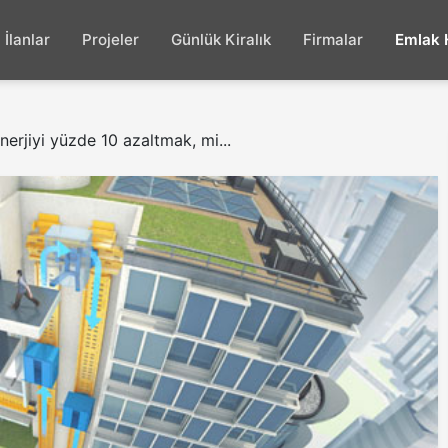
İlanlar
Projeler
Günlük Kiralık
Firmalar
Emlak 
erjiyi yüzde 10 azaltmak, mi...