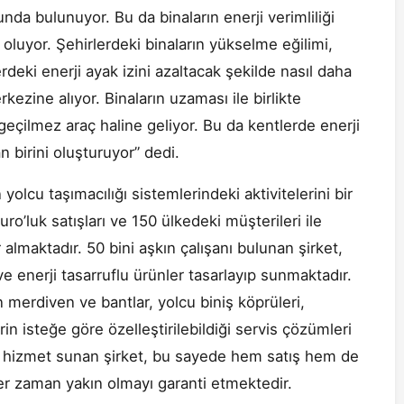
nda bulunuyor. Bu da binaların enerji verimliliği
luyor. Şehirlerdeki binaların yükselme eğilimi,
deki enerji ayak izini azaltacak şekilde nasıl daha
rkezine alıyor. Binaların uzaması ile birlikte
zgeçilmez araç haline geliyor. Bu da kentlerde enerji
an birini oluşturuyor” dedi.
olcu taşımacılığı sistemlerindeki aktivitelerini bir
ro’luk satışları ve 150 ülkedeki müşterileri ile
almaktadır. 50 bini aşkın çalışanı bulunan şirket,
ve enerji tasarruflu ürünler tasarlayıp sunmaktadır.
merdiven ve bantlar, yolcu biniş köprüleri,
rin isteğe göre özelleştirilebildiği servis çözümleri
a hizmet sunan şirket, bu sayede hem satış hem de
her zaman yakın olmayı garanti etmektedir.