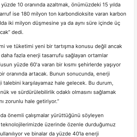
ce yüzde 10 oranında azaltmak, önümüzdeki 15 yılda
arruf ise 180 milyon ton karbondioksite varan karbon
lda iki milyon düşmesine ya da aynı süre içinde üç
cak” dedi.
imi ve tüketimi yeni bir tartışma konusu değil ancak
daha fazla enerji tasarrufu sağlayan ortamlar
üfusun yüzde 60'a varan bir kısmı şehirlerde yaşıyor
 bir oranında artacak. Bunun sonucunda, enerji
ji talebini karşılayamaz hale gelecek. Bu durum,
dönük ve sürdürülebilirlik odaklı olmasını sağlamak
 zorunlu hale getiriyor.”
nda önemli çalışmalar yürüttüğünü söyleyen
 teknolojilerimizde üzerinde özenle durduğumuz
llanılıyor ve binalar da yüzde 40’la enerji