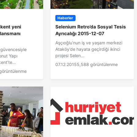
Haberler
kent yeni
Selenium Retro’da Sosyal Tesis
 lansmanı
Ayrıcalığı 2015-12-07
Aşçıoğlu’nun iş ve yaşam merkezi
Ataköy’de hayata geçirdiği ikinci
güvencesiyle
projesi Selen...
onut Yapı
ent’te...
07.12.2015
5,588 görüntülenme
görüntülenme