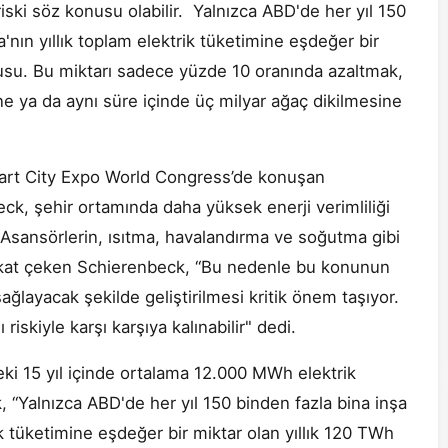
ski söz konusu olabilir. Yalnızca ABD'de her yıl 150
a'nın yıllık toplam elektrik tüketimine eşdeğer bir
nusu. Bu miktarı sadece yüzde 10 oranında azaltmak,
ne ya da aynı süre içinde üç milyar ağaç dikilmesine
Smart City Expo World Congress’de konuşan
, şehir ortamında daha yüksek enerji verimliliği
. Asansörlerin, ısıtma, havalandırma ve soğutma gibi
dikkat çeken Schierenbeck, “Bu nedenle bu konunun
ağlayacak şekilde geliştirilmesi kritik önem taşıyor.
iskiyle karşı karşıya kalınabilir" dedi.
i 15 yıl içinde ortalama 12.000 MWh elektrik
 “Yalnızca ABD'de her yıl 150 binden fazla bina inşa
ik tüketimine eşdeğer bir miktar olan yıllık 120 TWh