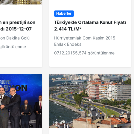
Haberler
n en prestijli son
Türkiye’de Ortalama Konut Fiyatı
ıldı 2015-12-07
2.414 TL/M²
on Dakika Golü
Hürriyetemlak.Com Kasim 2015
Emlak Endeksi
görüntülenme
07.12.2015
5,574 görüntülenme