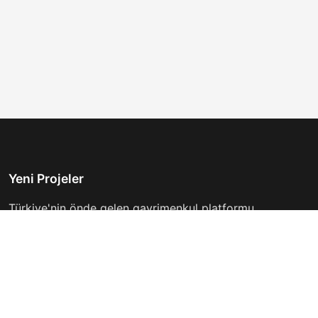
Yeni Projeler
Türkiye'nin önde gelen gayrimenkul platformu.
Hayalinizdeki evi bulmanıza yardımcı oluyoruz.
Keşfet
Hızlı Linkler
İlanlar
Hakkımızda