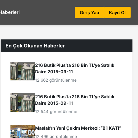
Haberleri
Giriş Yap
Kayıt Ol
En Çok Okunan Haberler
216 Butik Plus’ta 216 Bin TL'ye Satılık
Daire 2015-09-11
12,662 görüntülenme
216 Butik Plus’ta 216 Bin TL'ye Satılık
Daire 2015-09-11
12,544 görüntülenme
Maslak’ın Yeni Çekim Merkezi: “B1 KATI”
12,496 görüntülenme