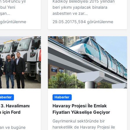
in 564’üncü yıl
Kadıköy Belediyesi 2015 yılından
bul Yeni
beri yıkımı yapılacak binalara
şan...
asbestten ve zar...
 görüntülenme
29.05.2017
5,594 görüntülenme
aberler
Haberler
, 3. Havalimanı
Havaray Projesi İle Emlak
ı için Ford
Fiyatları Yükselişe Geçiyor
Gayrimenkul sektöründe bir
hareketlilik de Havaray Projesi ile
lan ve bugüne