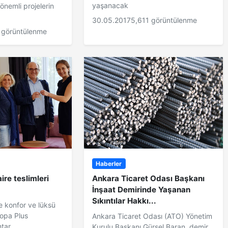
yaşanacak
önemli projelerin
30.05.2017
5,611 görüntülenme
 görüntülenme
Haberler
ire teslimleri
Ankara Ticaret Odası Başkanı
İnşaat Demirinde Yaşanan
Sıkıntılar Hakkı...
 konfor ve lüksü
ropa Plus
Ankara Ticaret Odası (ATO) Yönetim
ar...
Kurulu Başkanı Gürsel Baran, demir