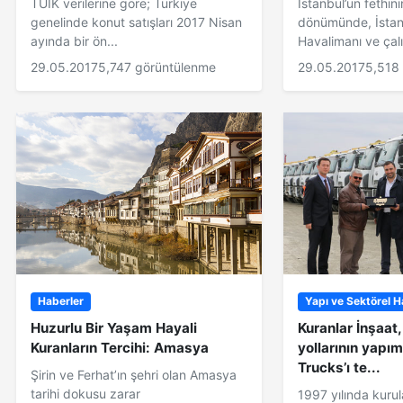
TÜİK verilerine göre; Türkiye
İstanbul’un fethin
genelinde konut satışları 2017 Nisan
dönümünde, İstan
ayında bir ön...
Havalimanı ve çalı
29.05.2017
5,747 görüntülenme
29.05.2017
5,518
Haberler
Yapı ve Sektörel H
Huzurlu Bir Yaşam Hayali
Kuranlar İnşaat
Kuranların Tercihi: Amasya
yollarının yapım
Trucks’ı te...
Şirin ve Ferhat’ın şehri olan Amasya
tarihi dokusu zarar
1997 yılında kuru