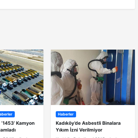
aberler
Haberler
ı ‘1453’ Kamyon
Kadıköy’de Asbestli Binalara
elamladı
Yıkım İzni Verilmiyor