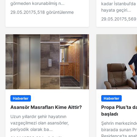
görmeden korunabilmiş n...
kadar İstanbul’da 
hayata geçiri...
29.05.2017
5,518 görüntülenme
29.05.2017
5,569
Haberler
Haberler
Asansör Masrafları Kime Aittir?
Propa Plus’ta da
başladı
Uzun yıllardır şehir hayatının
vazgeçilmezi olan asansörler,
Şehrin merkezinde
periyodik olarak ba...
birarada sunan P
Residence’ta anaht