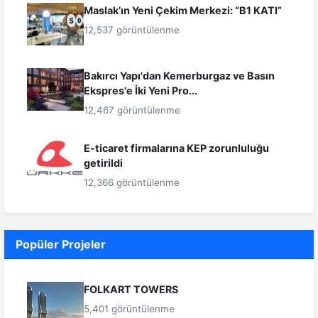
Maslak’ın Yeni Çekim Merkezi: “B1 KATI”
12,537 görüntülenme
Bakırcı Yapı'dan Kemerburgaz ve Basın
Ekspres'e İki Yeni Pro...
12,467 görüntülenme
E-ticaret firmalarına KEP zorunluluğu
getirildi
12,366 görüntülenme
Popüler Projeler
FOLKART TOWERS
5,401 görüntülenme