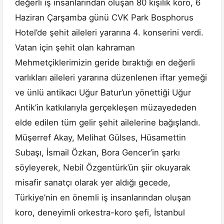
değerli iş insanlarından oluşan 80 kişilik koro, 6
Haziran Çarşamba günü CVK Park Bosphorus
Hotel’de şehit aileleri yararına 4. konserini verdi.
Vatan için şehit olan kahraman
Mehmetçiklerimizin geride bıraktığı en değerli
varlıkları aileleri yararına düzenlenen iftar yemeği
ve ünlü antikacı Uğur Batur’un yönettiği Uğur
Antik’in katkılarıyla gerçekleşen müzayededen
elde edilen tüm gelir şehit ailelerine bağışlandı.
Müşerref Akay, Melihat Gülses, Hüsamettin
Subaşı, İsmail Özkan, Bora Gencer’in şarkı
söyleyerek, Nebil Özgentürk’ün şiir okuyarak
misafir sanatçı olarak yer aldığı gecede,
Türkiye’nin en önemli iş insanlarından oluşan
koro, deneyimli orkestra-koro şefi, İstanbul