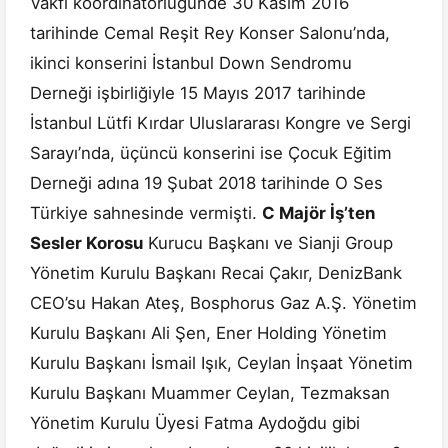
Vakfı koordinatörlüğünde 30 Kasım 2016
tarihinde Cemal Reşit Rey Konser Salonu’nda,
ikinci konserini İstanbul Down Sendromu
Derneği işbirliğiyle 15 Mayıs 2017 tarihinde
İstanbul Lütfi Kırdar Uluslararası Kongre ve Sergi
Sarayı’nda, üçüncü konserini ise Çocuk Eğitim
Derneği adına 19 Şubat 2018 tarihinde O Ses
Türkiye sahnesinde vermişti.
C Majör İş’ten
Sesler Korosu
Kurucu Başkanı ve Sianji Group
Yönetim Kurulu Başkanı Recai Çakır, DenizBank
CEO’su Hakan Ateş, Bosphorus Gaz A.Ş. Yönetim
Kurulu Başkanı Ali Şen, Ener Holding Yönetim
Kurulu Başkanı İsmail Işık, Ceylan İnşaat Yönetim
Kurulu Başkanı Muammer Ceylan, Tezmaksan
Yönetim Kurulu Üyesi Fatma Aydoğdu gibi