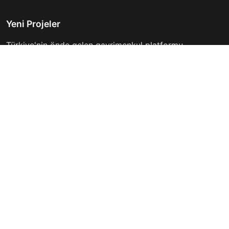
Yeni Projeler
Türkiye'nin önde gelen gayrimenkul platformu.
Hayalinizdeki evi bulmanıza yardımcı oluyoruz.
Keşfet
Hızlı Linkler
İlanlar
Hakkımızda
Günlük Kiralık
İletişim
Projeler
Gizlilik Politikası
Firmalar
Kullanım Koşulları
Haberler
İletişim