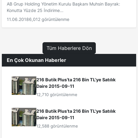
AB Grup Holding Yönetim Kurulu Başkanı Muhsin Bayrak:
Konutta Yüzde 25 İndirime...
11.06.2018
6,012 görüntülenme
Tüm Haberlere Dön
En Çok Okunan Haberler
216 Butik Plus’ta 216 Bin TL'ye Satılık
Daire 2015-09-11
12,710 görüntülenme
216 Butik Plus’ta 216 Bin TL'ye Satılık
Daire 2015-09-11
12,588 görüntülenme