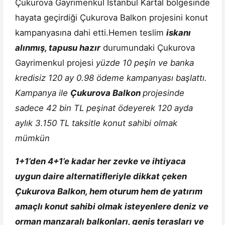
Çukurova Gayrimenkul İstanbul Kartal bölgesinde
hayata geçirdiği Çukurova Balkon projesini konut
kampanyasına dahi etti.Hemen teslim
iskanı
alınmış, tapusu hazır
durumundaki Çukurova
Gayrimenkul projesi
yüzde 10 peşin ve banka
kredisiz 120 ay 0.98 ödeme kampanyası başlattı.
Kampanya ile
Çukurova Balkon
projesinde
sadece 42 bin TL peşinat ödeyerek 120 ayda
aylık 3.150 TL taksitle konut sahibi olmak
mümkün
1+1’den 4+1’e kadar her zevke ve ihtiyaca
uygun daire alternatifleriyle dikkat çeken
Çukurova Balkon, hem oturum hem de yatırım
amaçlı konut sahibi olmak isteyenlere deniz ve
orman manzaralı balkonları, geniş terasları ve