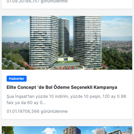
07.09.2018
6,157 görüntülenme
Haberler
Elite Concept ‘de Bol Ödeme Seçenekli Kampanya
Şua İnşaat’tan yüzde 10 indirim, yüzde 10 peşin, 120 ay 0.98
faiz ya da 60 ay 0...
01.01.1970
6,566 görüntülenme