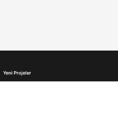
Yeni Projeler
Türkiye'nin önde gelen gayrimenkul platformu.
Hayalinizdeki evi bulmanıza yardımcı oluyoruz.
Keşfet
Hızlı Linkler