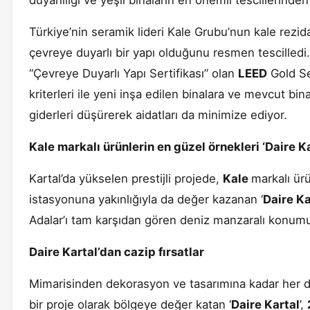
duyarlılığı ve yeşil binaların en önemli tescillerinde
Türkiye’nin seramik lideri Kale Grubu’nun kale rezi
çevreye duyarlı bir yapı olduğunu resmen tescilledi
“Çevreye Duyarlı Yapı Sertifikası” olan
LEED
Gold Se
kriterleri ile yeni inşa edilen binalara ve mevcut bina
giderleri düşürerek aidatları da minimize ediyor.
Kale markalı ürünlerin en güzel örnekleri ‘Daire K
Kartal’da yükselen prestijli projede,
Kale
markalı ürü
istasyonuna yakınlığıyla da değer kazanan ‘
Daire Ka
Adalar’ı tam karşıdan gören deniz manzaralı konumu i
Daire Kartal’dan cazip fırsatlar
Mimarisinden dekorasyon ve tasarımına kadar her deta
bir proje olarak bölgeye değer katan ‘
Daire Kartal
’,