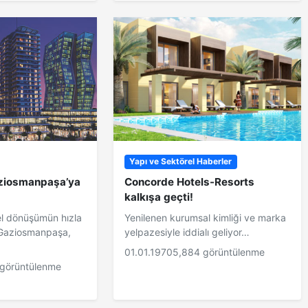
Yapı ve Sektörel Haberler
ziosmanpaşa’ya
Concorde Hotels-Resorts
kalkışa geçti!
el dönüşümün hızla
Yenilenen kurumsal kimliği ve marka
e Gaziosmanpaşa,
yelpazesiyle iddialı geliyor…
01.01.1970
5,884 görüntülenme
görüntülenme