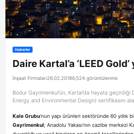
Haberler
Daire Kartal’a ‘LEED Gold’ 
İnşaat Firmaları
26.02.2018
6,524 görüntülenme
Bodur Gayrimenkul’ün, Kartal’da hayata geçirdiği D
Energy and Environmental Design) sertifikasını ala
Kale Grubu
’nun yapı ürünleri sektöründe 60 yıllık 
Gayrimenkul
; Anadolu Yakası’nın cazibe merkezi Kart