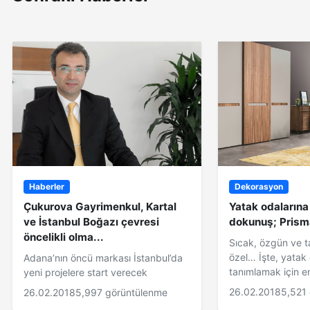
Haberler
Dekorasyon
Çukurova Gayrimenkul, Kartal
Yatak odalarına s
ve İstanbul Boğazı çevresi
dokunuş; Prism
öncelikli olma...
Sıcak, özgün ve 
özel… İşte, yatak 
Adana’nın öncü markası İstanbul’da
tanımlamak için en
yeni projelere start verecek
26.02.2018
5,521
26.02.2018
5,997 görüntülenme