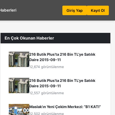
Haberleri
Giriş Yap
Kayıt Ol
En Çok Okunan Haberler
216 Butik Plus’ta 216 Bin TL'ye Satılık
Daire 2015-09-11
12,674 görüntülenme
216 Butik Plus’ta 216 Bin TL'ye Satılık
Daire 2015-09-11
12,557 görüntülenme
Maslak’ın Yeni Çekim Merkezi: “B1 KATI”
12,502 görüntülenme