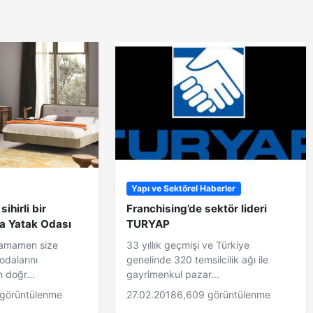
Yapı ve Sektörel Haberler
ihirli bir
Franchising’de sektör lideri
a Yatak Odası
TURYAP
tamamen size
33 yıllık geçmişi ve Türkiye
odalarını
genelinde 320 temsilcilik ağı ile
 doğr...
gayrimenkul pazar...
 görüntülenme
27.02.2018
6,609 görüntülenme