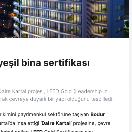
yeşil bina sertifikası
aire Kartal projesi, LEED Gold (Leadership in
rak çevreye duyarlı bir yapı olduğunu tescilledi.
birikimini gayrimenkul sektörüne taşıyan
Bodur
al’da inşa ettiği ‘
Daire Kartal
’ projesine, çevre