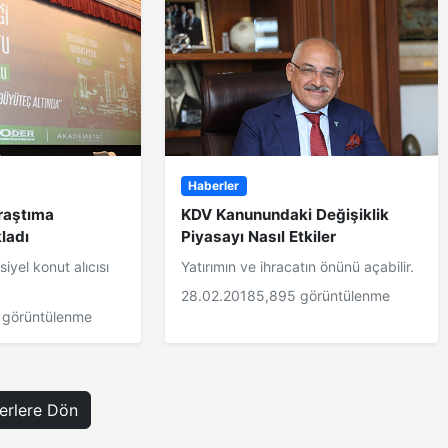
Haberler
raştıma
KDV Kanunundaki Değişiklik
kladı
Piyasayı Nasıl Etkiler
iyel konut alıcısı
Yatırımın ve ihracatın önünü açabilir.
28.02.2018
5,895 görüntülenme
 görüntülenme
rlere Dön