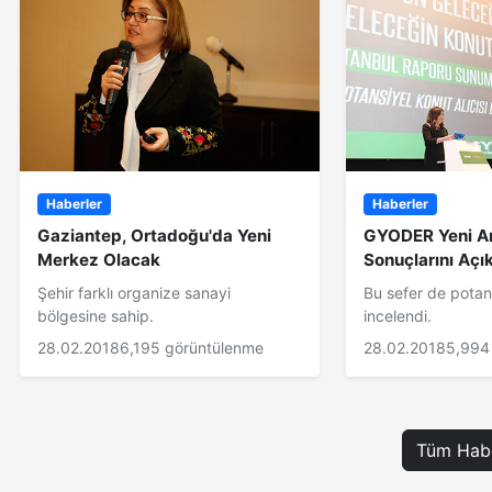
Haberler
Haberler
Gaziantep, Ortadoğu'da Yeni
GYODER Yeni A
Merkez Olacak
Sonuçlarını Açı
Şehir farklı organize sanayi
Bu sefer de potans
bölgesine sahip.
incelendi.
28.02.2018
6,195 görüntülenme
28.02.2018
5,994
Tüm Habe