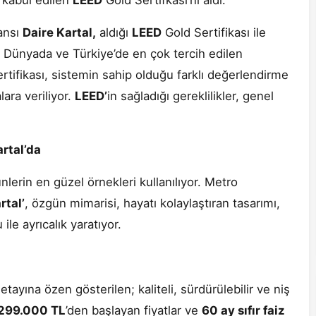
n kabul edilen
LEED
Gold Sertifkası’nı aldı.
dansı
Daire Kartal,
aldığı
LEED
Gold Sertifikası ile
. Dünyada ve Türkiye’de en çok tercih edilen
rtifikası, sistemin sahip olduğu farklı değerlendirme
lara veriliyor.
LEED’
in sağladığı gereklilikler, genel
artal’da
nlerin en güzel örnekleri kullanılıyor. Metro
rtal’
, özgün mimarisi, hayatı kolaylaştıran tasarımı,
le ayrıcalık yaratıyor.
yına özen gösterilen; kaliteli, sürdürülebilir ve niş
299.000 TL
’den başlayan fiyatlar ve
60 ay sıfır faiz