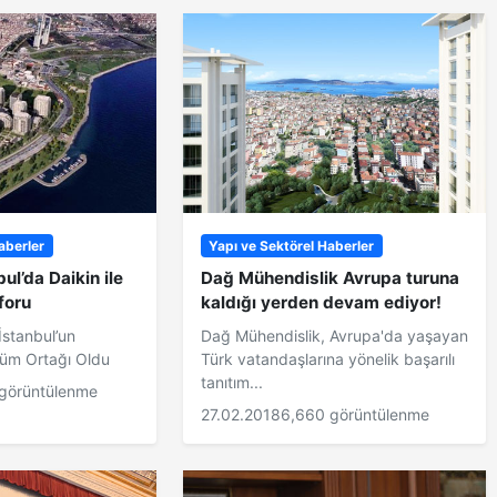
aberler
Yapı ve Sektörel Haberler
ul’da Daikin ile
Dağ Mühendislik Avrupa turuna
foru
kaldığı yerden devam ediyor!
İstanbul’un
Dağ Mühendislik, Avrupa'da yaşayan
züm Ortağı Oldu
Türk vatandaşlarına yönelik başarılı
tanıtım...
görüntülenme
27.02.2018
6,660 görüntülenme