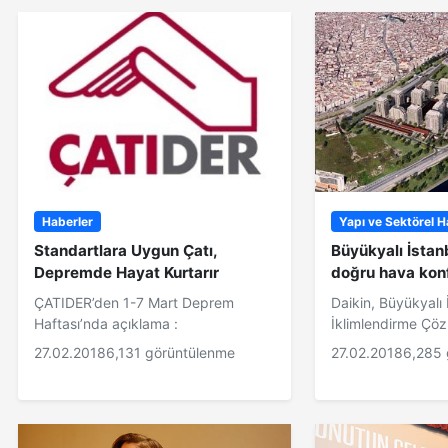
Haberler
Yapı ve Sektörel H
Standartlara Uygun Çatı,
Büyükyalı İstanb
Depremde Hayat Kurtarır
doğru hava kon
ÇATIDER’den 1-7 Mart Deprem
Daikin, Büyükyalı 
Haftası’nda açıklama :
İklimlendirme Çö
27.02.2018
6,131 görüntülenme
27.02.2018
6,285 