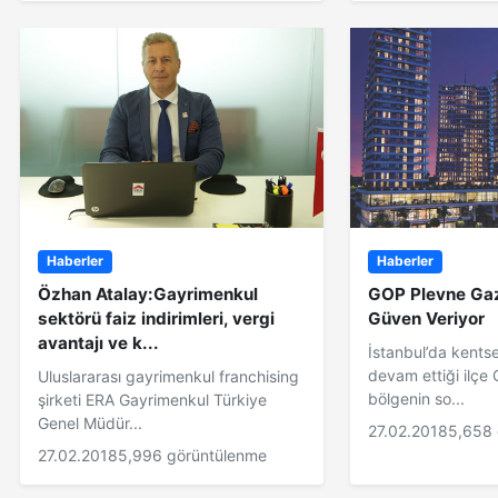
Haberler
Haberler
Özhan Atalay:Gayrimenkul
GOP Plevne Ga
sektörü faiz indirimleri, vergi
Güven Veriyor
avantajı ve k...
İstanbul’da kents
devam ettiği ilç
Uluslararası gayrimenkul franchising
bölgenin so...
şirketi ERA Gayrimenkul Türkiye
Genel Müdür...
27.02.2018
5,658 
27.02.2018
5,996 görüntülenme