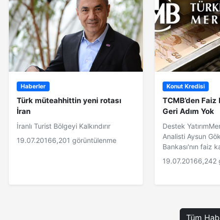
Haberler
Konut Kredisi
Türk müteahhittin yeni rotası
TCMB’den Faiz P
İran
Geri Adım Yok
İranlı Turist Bölgeyi Kalkındırır
Destek YatırımMe
Analisti Aysun Gö
19.07.2016
6,201 görüntülenme
Bankası'nın faiz ka
19.07.2016
6,242 
Tüm Habe