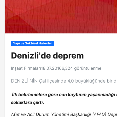
Yapı ve Sektörel Haberler
Denizli'de deprem
İnşaat Firmaları
18.07.2016
6,324 görüntülenme
DENİZLİ'NİN Çal ilçesinde 4,0 büyüklüğünde bir 
İlk belirlemelere göre can kaybının yaşanmadığı d
sokaklara çıktı.
Afet ve Acil Durum Yönetimi Başkanlığı (AFAD) Depre