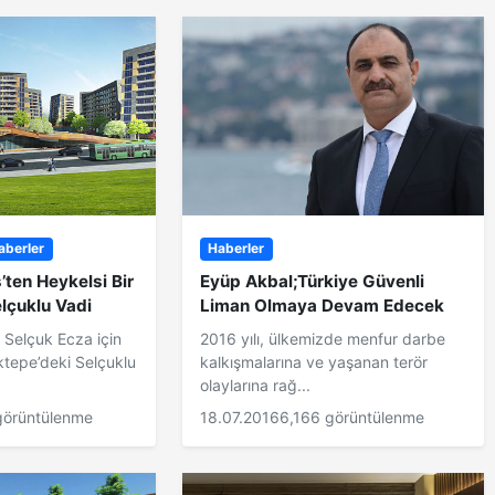
aberler
Haberler
’ten Heykelsi Bir
Eyüp Akbal;Türkiye Güvenli
lçuklu Vadi
Liman Olmaya Devam Edecek
n Selçuk Ecza için
2016 yılı, ülkemizde menfur darbe
ktepe’deki Selçuklu
kalkışmalarına ve yaşanan terör
olaylarına rağ...
görüntülenme
18.07.2016
6,166 görüntülenme