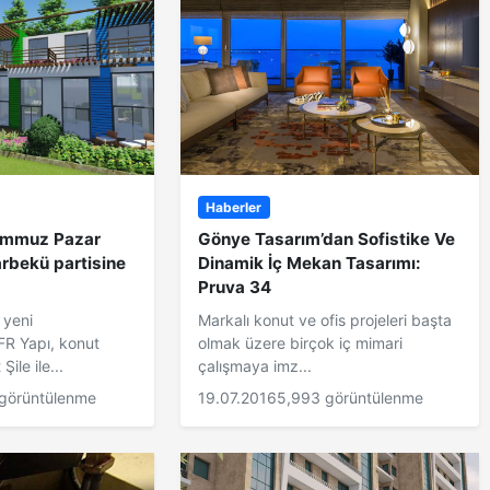
Haberler
Temmuz Pazar
Gönye Tasarım’dan Sofistike Ve
rbekü partisine
Dinamik İç Mekan Tasarımı:
Pruva 34
 yeni
Markalı konut ve ofis projeleri başta
FR Yapı, konut
olmak üzere birçok iç mimari
ile ile...
çalışmaya imz...
görüntülenme
19.07.2016
5,993 görüntülenme