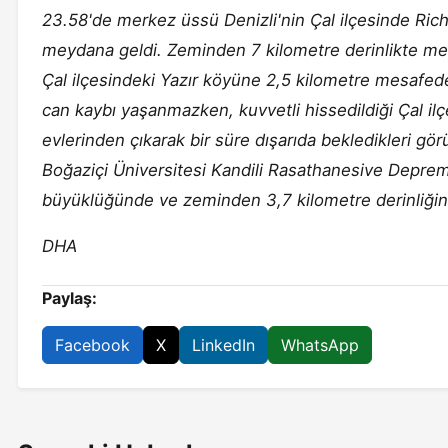
23.58'de merkez üssü Denizli'nin Çal ilçesinde Ri
meydana geldi. Zeminden 7 kilometre derinlikte me
Çal ilçesindeki Yazır köyüne 2,5 kilometre mesafede
can kaybı yaşanmazken, kuvvetli hissedildiği Çal ilçe
evlerinden çıkarak bir süre dışarıda bekledikleri gör
Boğaziçi Üniversitesi Kandili Rasathanesive Deprem
büyüklüğünde ve zeminden 3,7 kilometre derinliğin
DHA
Paylaş:
Facebook
X
LinkedIn
WhatsApp