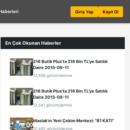
Haberleri
Giriş Yap
Kayıt Ol
En Çok Okunan Haberler
216 Butik Plus’ta 216 Bin TL'ye Satılık
Daire 2015-09-11
12,658 görüntülenme
216 Butik Plus’ta 216 Bin TL'ye Satılık
Daire 2015-09-11
12,541 görüntülenme
Maslak’ın Yeni Çekim Merkezi: “B1 KATI”
12,492 görüntülenme