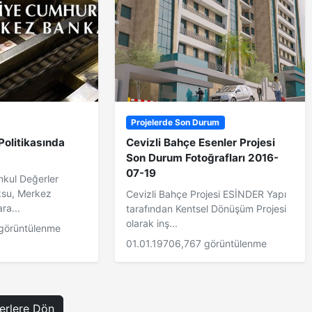
Projelerde Son Durum
olitikasında
Cevizli Bahçe Esenler Projesi
Son Durum Fotoğrafları 2016-
07-19
nkul Değerler
ksu, Merkez
Cevizli Bahçe Projesi ESİNDER Yapı
ra...
tarafından Kentsel Dönüşüm Projesi
olarak inş...
görüntülenme
01.01.1970
6,767 görüntülenme
rlere Dön