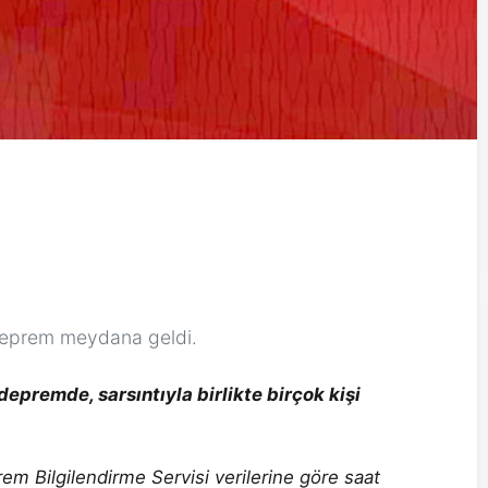
deprem meydana geldi.
epremde, sarsıntıyla birlikte birçok kişi
m Bilgilendirme Servisi verilerine göre saat