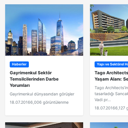
Haberler
Yapı ve Sektörel H
Gayrimenkul Sektör
Tago Architects
Temsilcilerinden Darbe
Yaşam Alanı: Se
Yorumları
Tago Architects’i
tasarladığı Sanca
Gayrimenkul dünyasından görüşler
Vadi pr...
18.07.2016
6,006 görüntülenme
18.07.2016
6,127 