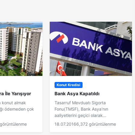
Konut Kredisi
ra İle Yarışıyor
Bank Asya Kapatıldı
n konut almak
Tasarruf Mevduatı Sigorta
ağı ödemeden çok
Fonu(TMSF), Bank Asya'nın
aaliyetlerini geçici olarak...
görüntülenme
18.07.2016
6,372 görüntülenme