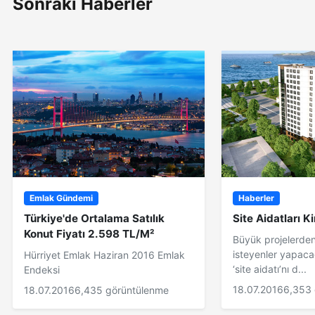
Sonraki Haberler
Emlak Gündemi
Haberler
Türkiye'de Ortalama Satılık
Site Aidatları Ki
Konut Fiyatı 2.598 TL/M²
Büyük projelerde
isteyenler yapac
Hürriyet Emlak Haziran 2016 Emlak
‘site aidatı’nı d...
Endeksi
18.07.2016
6,353 
18.07.2016
6,435 görüntülenme