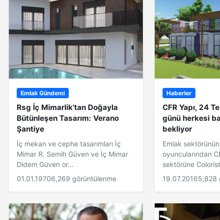
Emlak Gündemi
Haberler
Rsg İç Mimarlik’tan Doğayla
CFR Yapı, 24 
Bütünleşen Tasarım: Verano
günü herkesi ba
Şantiye
bekliyor
İç mekan ve cephe tasarımları İç
Emlak sektörünün
Mimar R. Semih Güven ve İç Mimar
oyuncularından C
Didem Güven or...
sektörüne Colorist Ş
01.01.1970
6,269 görüntülenme
19.07.2016
5,828 