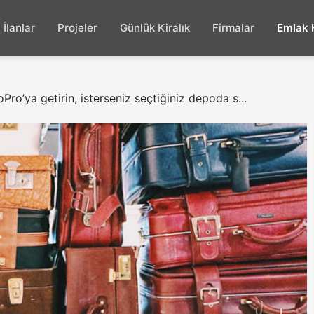
İlanlar
Projeler
Günlük Kiralık
Firmalar
Emlak 
Pro’ya getirin, isterseniz seçtiğiniz depoda s...