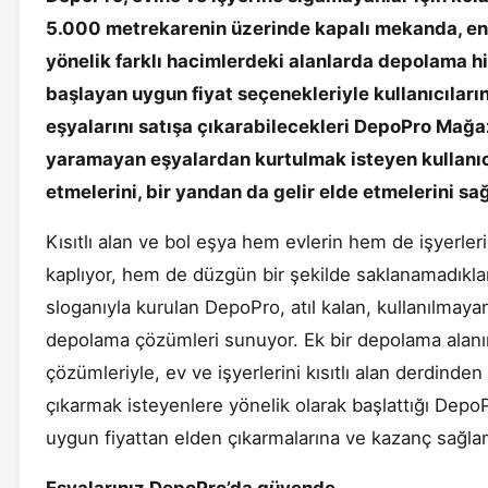
5.000 metrekarenin üzerinde kapalı mekanda, en
yönelik farklı hacimlerdeki alanlarda depolama 
başlayan uygun fiyat seçenekleriyle kullanıcıların
eşyalarını satışa çıkarabilecekleri DepoPro Mağaza
yaramayan eşyalardan kurtulmak isteyen kullanı
etmelerini, bir yandan da gelir elde etmelerini sağ
Kısıtlı alan ve bol eşya hem evlerin hem de işyerle
kaplıyor, hem de düzgün bir şekilde saklanamadıkları
sloganıyla kurulan DepoPro, atıl kalan, kullanılmayan
depolama çözümleri sunuyor. Ek bir depolama alanı
çözümleriyle, ev ve işyerlerini kısıtlı alan derdinden
çıkarmak isteyenlere yönelik olarak başlattığı DepoP
uygun fiyattan elden çıkarmalarına ve kazanç sağlam