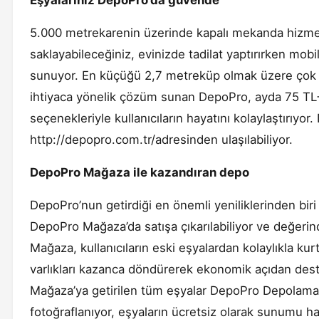
Eşyalarınız DepoPro’da güvende
5.000 metrekarenin üzerinde kapalı mekanda hizme
saklayabileceğiniz, evinizde tadilat yaptırırken mobily
sunuyor. En küçüğü 2,7 metreküp olmak üzere çok ç
ihtiyaca yönelik çözüm sunan DepoPro, ayda 75 T
seçenekleriyle kullanıcıların hayatını kolaylaştırıy
http://depopro.com.tr/adresinden ulaşılabiliyor.
DepoPro Mağaza ile kazandıran depo
DepoPro’nun getirdiği en önemli yeniliklerinden bi
DepoPro Mağaza’da satışa çıkarılabiliyor ve değerinde
Mağaza, kullanıcıların eski eşyalardan kolaylıkla kur
varlıkları kazanca döndürerek ekonomik açıdan dest
Mağaza’ya getirilen tüm eşyalar DepoPro Depolama 
fotoğraflanıyor, eşyaların ücretsiz olarak sunumu haz