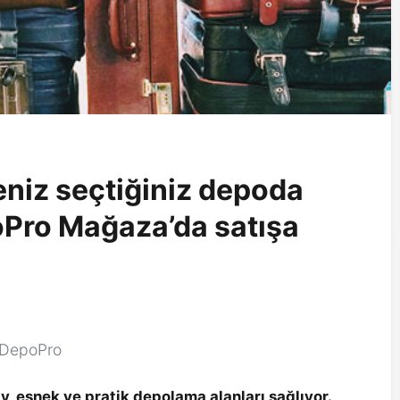
eniz seçtiğiniz depoda
oPro Mağaza’da satışa
: DepoPro
y, esnek ve pratik depolama alanları sağlıyor.