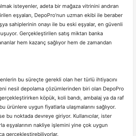
n almak isteyenler, adeta bir mağaza vitrinini andıran
eçirilen eşyaları, DepoPro’nun uzman ekibi ile beraber
ya sahiplerinin onayı ile bu eski eşyalar, en güvenli
avuşuyor. Gerçekleştirilen satış miktarı banka
rlananlar hem kazanç sağlıyor hem de zamandan
erin bu süreçte gerekli olan her türlü ihtiyacını
eni nesil depolama çözümlerinden biri olan DepoPro
erçekleştirirken köpük, koli bandı, ambalaj ya da raf
u ürünlere uygun fiyatlarla ulaşmalarını sağlıyor.
e bu noktada devreye giriyor. Kullanıcılar, ister
rla eşyalarının nakliye işlemini yine çok uygun
atça gerçekleştirebiliyorlar.