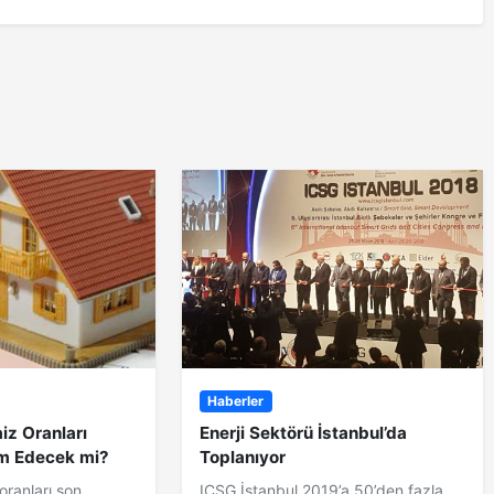
Haberler
iz Oranları
Enerji Sektörü İstanbul’da
m Edecek mi?
Toplanıyor
 oranları son
ICSG İstanbul 2019’a 50’den fazla