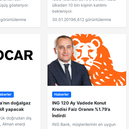
üşüş gösteriyor.
ülkeden 10 bin kişinin katılımı
bekleniyor.
 görüntülenme
30.01.2019
6,612 görüntülenme
aberler
Haberler
a’nın doğalgaz
ING 120 Ay Vadede Konut
AR yapacak
Kredisi Faiz Oranını %1.79’a
İndirdi
yük doğrudan dış
, Alman enerji
ING Bank, müşterilerinin en uygun