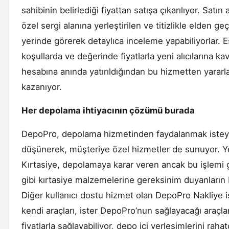
sahibinin belirlediği fiyattan satışa çıkarılıyor. Satı
özel sergi alanına yerleştirilen ve titizlikle elden g
yerinde görerek detaylıca inceleme yapabiliyorlar. Eş
koşullarda ve değerinde fiyatlarla yeni alıcılarına k
hesabına anında yatırıldığından bu hizmetten yara
kazanıyor.
Her depolama ihtiyacının çözümü burada
DepoPro, depolama hizmetinden faydalanmak isteyenl
düşünerek, müşteriye özel hizmetler de sunuyor. Y
Kırtasiye, depolamaya karar veren ancak bu işlemi g
gibi kırtasiye malzemelerine gereksinim duyanların b
Diğer kullanıcı dostu hizmet olan DepoPro Nakliye is
kendi araçları, ister DepoPro’nun sağlayacağı araçla
fiyatlarla sağlayabiliyor, depo içi yerleşimlerini rah