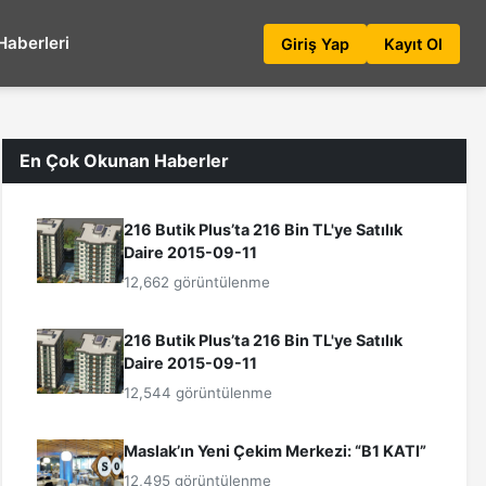
Haberleri
Giriş Yap
Kayıt Ol
En Çok Okunan Haberler
216 Butik Plus’ta 216 Bin TL'ye Satılık
Daire 2015-09-11
12,662 görüntülenme
216 Butik Plus’ta 216 Bin TL'ye Satılık
Daire 2015-09-11
12,544 görüntülenme
Maslak’ın Yeni Çekim Merkezi: “B1 KATI”
12,495 görüntülenme