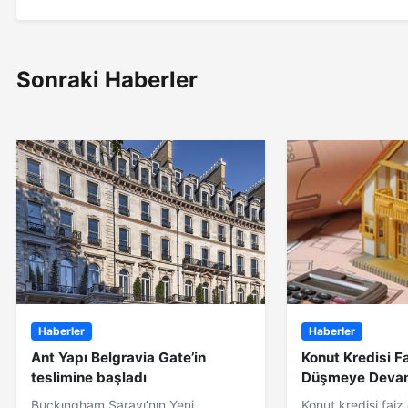
Sonraki Haberler
Haberler
Haberler
Ant Yapı Belgravia Gate’in
Konut Kredisi Fa
teslimine başladı
Düşmeye Deva
Buckıngham Sarayı’nın Yeni
Konut kredisi faiz