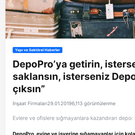
Yapı ve Sektörel Haberler
DepoPro’ya getirin, isters
saklansın, isterseniz Dep
çıksın”
İnşaat Firmaları
29.01.2019
6,113 görüntülenme
Evlere ve ofislere sığmayanlara kazandıran depo
DepoPro, evine ve işyerine sığamayanlar için kola