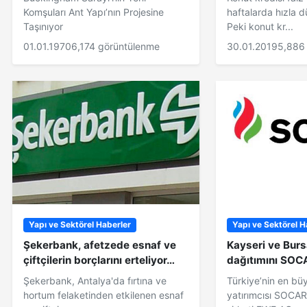
Komşuları Ant Yapı’nın Projesine
haftalarda hızla d
Taşınıyor
Peki konut kr...
01.01.1970
6,174 görüntülenme
30.01.2019
5,886
Yapı ve Sektörel Haberler
Yapı ve Sektörel H
Şekerbank, afetzede esnaf ve
Kayseri ve Burs
çiftçilerin borçlarını erteliyor…
dağıtımını SOC
Şekerbank, Antalya'da fırtına ve
Türkiye’nin en bü
hortum felaketinden etkilenen esnaf
yatırımcısı SOCAR