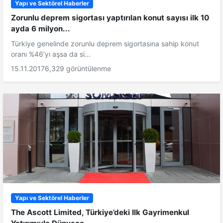
Yapı ve Sektörel Haberler
Zorunlu deprem sigortası yaptırılan konut sayısı ilk 10
ayda 6 milyon...
Türkiye genelinde zorunlu deprem sigortasına sahip konut
oranı %46’yı aşsa da si...
15.11.2017
6,329 görüntülenme
Yapı ve Sektörel Haberler
The Ascott Limited, Türkiye’deki Ilk Gayrimenkul