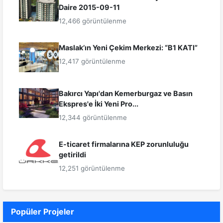
Daire 2015-09-11
12,466 görüntülenme
Maslak’ın Yeni Çekim Merkezi: “B1 KATI”
12,417 görüntülenme
Bakırcı Yapı'dan Kemerburgaz ve Basın
Ekspres'e İki Yeni Pro...
12,344 görüntülenme
E-ticaret firmalarına KEP zorunluluğu
getirildi
12,251 görüntülenme
Popüler Projeler