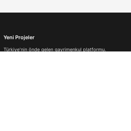
Yeni Projeler
Türkiye'nin önde gelen gayrimenkul platformu.
Hayalinizdeki evi bulmanıza yardımcı oluyoruz.
Keşfet
Hızlı Linkler
İlanlar
Hakkımızda
Günlük Kiralık
İletişim
Projeler
Gizlilik Politikası
Firmalar
Kullanım Koşulları
Haberler