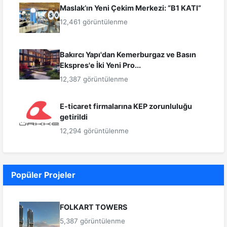
Maslak’ın Yeni Çekim Merkezi: “B1 KATI”
12,461 görüntülenme
Bakırcı Yapı'dan Kemerburgaz ve Basın
Ekspres'e İki Yeni Pro...
12,387 görüntülenme
E-ticaret firmalarına KEP zorunluluğu
getirildi
12,294 görüntülenme
Popüler Projeler
FOLKART TOWERS
5,387 görüntülenme