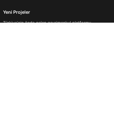
Yeni Projeler
Türkiye'nin önde gelen gayrimenkul platformu.
Hayalinizdeki evi bulmanıza yardımcı oluyoruz.
Keşfet
Hızlı Linkler
İlanlar
Hakkımızda
Günlük Kiralık
İletişim
Projeler
Gizlilik Politikası
Firmalar
Kullanım Koşulları
Haberler
İletişim