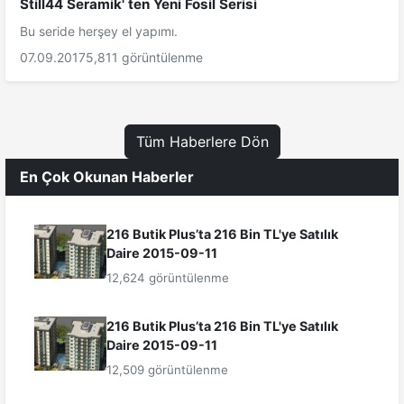
Still44 Seramik' ten Yeni Fosil Serisi
Bu seride herşey el yapımı.
07.09.2017
5,811 görüntülenme
Tüm Haberlere Dön
En Çok Okunan Haberler
216 Butik Plus’ta 216 Bin TL'ye Satılık
Daire 2015-09-11
12,624 görüntülenme
216 Butik Plus’ta 216 Bin TL'ye Satılık
Daire 2015-09-11
12,509 görüntülenme