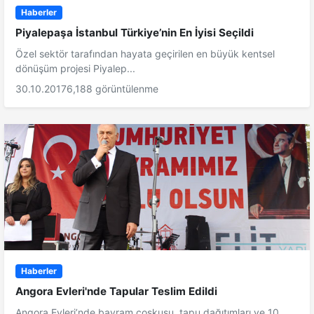
Haberler
Piyalepaşa İstanbul Türkiye’nin En İyisi Seçildi
Özel sektör tarafından hayata geçirilen en büyük kentsel
dönüşüm projesi Piyalep...
30.10.2017
6,188 görüntülenme
Haberler
Angora Evleri'nde Tapular Teslim Edildi
Angora Evleri’nde bayram coşkusu, tapu dağıtımları ve 10