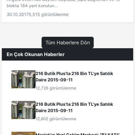
blokta 164 yeni konutun...
30.10.2017
5,515 görüntülenme
Tüm Haberlere Dön
En Çok Okunan Haberler
216 Butik Plus’ta 216 Bin TL'ye Satılık
Daire 2015-09-11
12,726 görüntülenme
216 Butik Plus’ta 216 Bin TL'ye Satılık
Daire 2015-09-11
12,602 görüntülenme
Maslak’ın Yeni Çekim Merkezi: “B1 KATI”