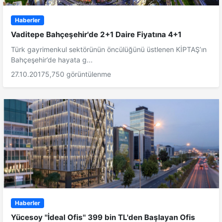
Haberler
Vaditepe Bahçeşehir'de 2+1 Daire Fiyatına 4+1
Türk gayrimenkul sektörünün öncülüğünü üstlenen KİPTAŞ’ın
Bahçeşehir’de hayata g...
27.10.2017
5,750 görüntülenme
Haberler
Yücesoy ''İdeal Ofis'' 399 bin TL'den Başlayan Ofis