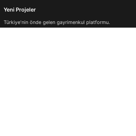
Yeni Projeler
Türkiye'nin önde gelen gayrimenkul platformu.
Hayalinizdeki evi bulmanıza yardımcı oluyoruz.
Keşfet
Hızlı Linkler
İlanlar
Hakkımızda
Günlük Kiralık
İletişim
Projeler
Gizlilik Politikası
Firmalar
Kullanım Koşulları
Haberler
İletişim
info@yeniprojeler.com