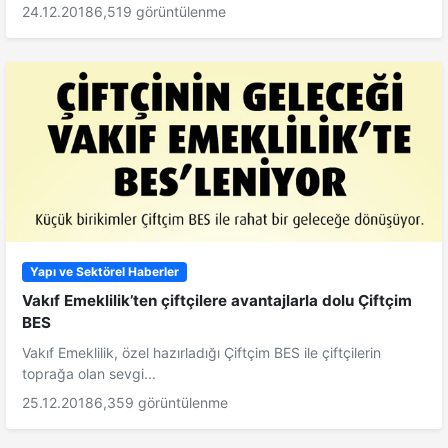
24.12.2018
6,519 görüntülenme
Yapı ve Sektörel Haberler
Vakıf Emeklilik’ten çiftçilere avantajlarla dolu Çiftçim
BES
Vakıf Emeklilik, özel hazırladığı Çiftçim BES ile çiftçilerin
toprağa olan sevgi...
25.12.2018
6,359 görüntülenme