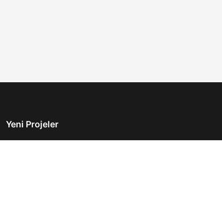
Yeni Projeler
Türkiye'nin önde gelen gayrimenkul platformu.
Hayalinizdeki evi bulmanıza yardımcı oluyoruz.
Keşfet
Hızlı Linkler
İlanlar
Hakkımızda