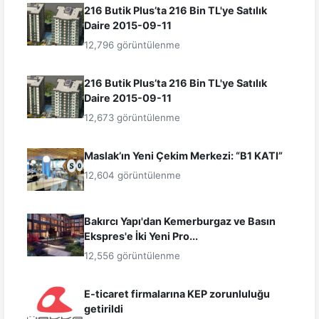
216 Butik Plus’ta 216 Bin TL'ye Satılık
Daire 2015-09-11
12,796 görüntülenme
216 Butik Plus’ta 216 Bin TL'ye Satılık
Daire 2015-09-11
12,673 görüntülenme
Maslak’ın Yeni Çekim Merkezi: “B1 KATI”
12,604 görüntülenme
Bakırcı Yapı'dan Kemerburgaz ve Basın
Ekspres'e İki Yeni Pro...
12,556 görüntülenme
E-ticaret firmalarına KEP zorunluluğu
getirildi