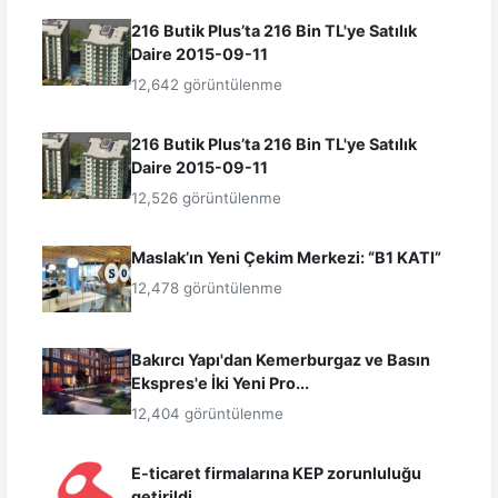
216 Butik Plus’ta 216 Bin TL'ye Satılık
Daire 2015-09-11
12,642 görüntülenme
216 Butik Plus’ta 216 Bin TL'ye Satılık
Daire 2015-09-11
12,526 görüntülenme
Maslak’ın Yeni Çekim Merkezi: “B1 KATI”
12,478 görüntülenme
Bakırcı Yapı'dan Kemerburgaz ve Basın
Ekspres'e İki Yeni Pro...
12,404 görüntülenme
E-ticaret firmalarına KEP zorunluluğu
getirildi