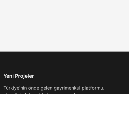
Yeni Projeler
Türkiye'nin önde gelen gayrimenkul platformu.
Hayalinizdeki evi bulmanıza yardımcı oluyoruz.
Keşfet
Hızlı Linkler