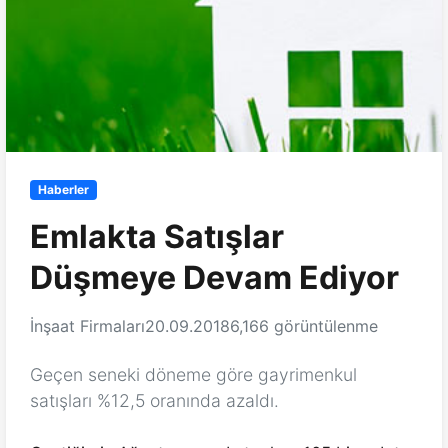
Haberler
Emlakta Satışlar
Düşmeye Devam Ediyor
İnşaat Firmaları
20.09.2018
6,166 görüntülenme
Geçen seneki döneme göre gayrimenkul
satışları %12,5 oranında azaldı.