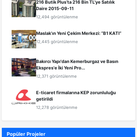
216 Butik Plus’ta 216 Bin TL'ye Satılık
Daire 2015-09-11
12,494 görüntülenme
Maslak’ın Yeni Çekim Merkezi: “B1 KATI”
12,445 görüntülenme
Bakırcı Yapı'dan Kemerburgaz ve Basın
Ekspres'e İki Yeni Pro...
12,371 görüntülenme
E-ticaret firmalarına KEP zorunluluğu
getirildi
12,278 görüntülenme
Popüler Projeler