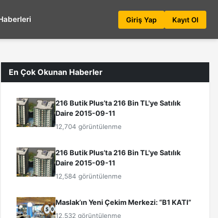
Haberleri
Giriş Yap
Kayıt Ol
En Çok Okunan Haberler
216 Butik Plus’ta 216 Bin TL'ye Satılık
Daire 2015-09-11
12,704 görüntülenme
216 Butik Plus’ta 216 Bin TL'ye Satılık
Daire 2015-09-11
12,584 görüntülenme
Maslak’ın Yeni Çekim Merkezi: “B1 KATI”
12,532 görüntülenme