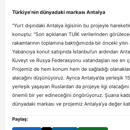
Türkiye’nin dünyadaki markası Antalya
“Yurt dışındaki Antalya ilgisinin bu projeyle hareke
konuştu: “Son açıklanan TUİK verilerinden görüleceğ
rakamlarının toplamına baktığımızda bir önceki yılı
Yabancıya konut satışında İstanbul’un ardından Antaly
Kuveyt ve Rusya Federasyonu vatandaşları ise en çok
Projemiz de hem konum hem de sağladığı olanaklarla
alacağını düşünüyoruz. Ayrıca Antalya’da yerleşik 1
yerleşik yaşayan Ruslardan da projeye ilgi olacağın
önemli bir yer edineceğini öngörüyoruz. Şuana kadar 
dünyadaki markası ve projemiz Antalya’ya değer kat
Paylaş: