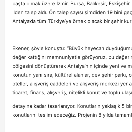
başta olmak üzere İzmir, Bursa, Balıkesir, Eskişehir,
ilden talep aldı. Ön talep sayısı şimdiden 19 bini ge
Antalya’da tüm Türkiye’ye örnek olacak bir şehir kur
Ekener, şöyle konuştu: “Büyük heyecan duyduğumuz b
değer kattığını memnuniyetle görüyoruz, bu değeri
bölgesini dönüştürerek Antalya’nın içinde yeni ve m
konutun yanı sıra, kültürel alanlar, dev şehir parkı, o
oteller, alışveriş caddeleri ve alışveriş merkezi yer
ticaret, finans, alışveriş, nitelikli konut ve toplu ula
detayına kadar tasarlanıyor. Konutların yaklaşık 5 bin
konutlarını teslim edeceğiz. Projenin 8 yılda tama