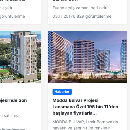
laşıldı.
Fuarın açılış zamanı belli oldu.
görüntülenme
03.11.2017
6,829 görüntülenme
Haberler
jesi'nde Son
Modda Bulvar Projesi,
Lansmana Özel 195 bin TL'den
başlayan fiyatlarla...
ı satılmış
MODDA BULVAR, İzmir Bornova'da
hayatın ve şehrin tüm renklerini
görüntülenme