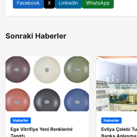
Facebook
X
LinkedIn
WhatsApp
Sonraki Haberler
Haberler
Haberler
Ege Vitrifiye Yeni Renklerini
Evliya Çelebi Tu
Tanıttı
Banka Anlaşmas