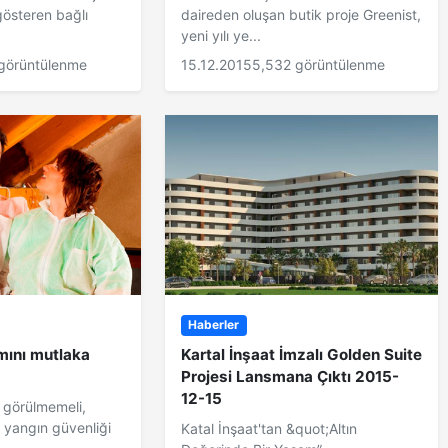
gösteren bağlı
daireden oluşan butik proje Greenist,
yeni yılı ye...
görüntülenme
15.12.2015
5,532 görüntülenme
Haberler
ımını mutlaka
Kartal İnşaat İmzalı Golden Suite
Projesi Lansmana Çıktı 2015-
12-15
k görülmemeli,
, yangın güvenliği
Katal İnşaat'tan &quot;Altın