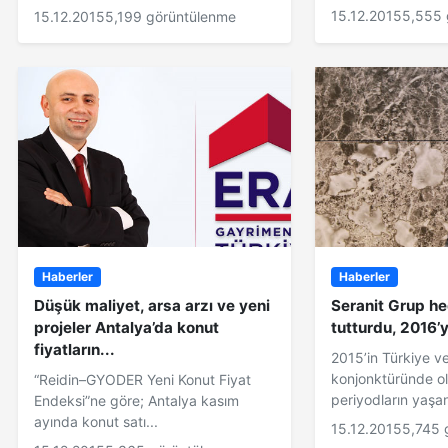
15.12.2015
5,555 
15.12.2015
5,199 görüntülenme
Haberler
Haberler
Düşük maliyet, arsa arzı ve yeni
Seranit Grup he
projeler Antalya’da konut
tutturdu, 2016’
fiyatların...
2015’in Türkiye v
konjonktüründe o
“Reidin–GYODER Yeni Konut Fiyat
periyodların yaşan
Endeksi”ne göre; Antalya kasım
ayında konut satı...
15.12.2015
5,745 