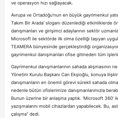
ve operasyon hızı sağlayacak.
Avrupa ve Ortadoğu’nun en büyük gayrimenkul yatır
Takım Bir Arada’ sloganı düzenlediği etkinliklerde ön
danışmanları ve girişimci adaylarının sektör uzmanları
Microsoft ile sektörde ilk olma özelliği taşıyan uygu
TEAMERA bünyesinde gerçekleştirdiği organizasyond
gayrimenkul danışmanları ofise gitmeden tüm işlerin
Gayrimenkul danışmanlarının sahada alışmasının n
Yönetim Kurulu Başkanı Can Ekşioğlu, konuya ilişkin
danışmanların en önemli görevi sürekli sahada olma
nedenle bütün ofislerimize danışmanlarımızla berabe
Bunun üzerine bir anlaşma yaptık. ‘Microsoft 360’ ile
yazışmalarını mobil cihazlardan yapabilecek. Bu, asl
çalışma” dedi.