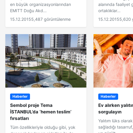
en büyük organizasyonlarından
alanında faaliyet 
EMITT Doğu Akd...
ortaklıklar...
15.12.2015
5,487 görüntülenme
15.12.2015
5,620 
Haberler
Haberler
Sembol proje Tema
Ev alırken yalıt
İSTANBUL’da ‘hemen teslim’
sorgulayın
fırsatları
Yalıtım lüks olara
sağladığı tasarruf
Tüm özellikleriyle olduğu gibi, yok