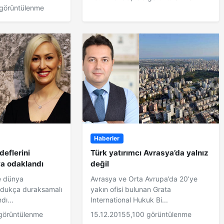
görüntülenme
Haberler
deflerini
Türk yatırımcı Avrasya’da yalnız
ya odaklandı
değil
e dünya
Avrasya ve Orta Avrupa’da 20’ye
ldukça duraksamalı
yakın ofisi bulunan Grata
dı...
International Hukuk Bi...
görüntülenme
15.12.2015
5,100 görüntülenme