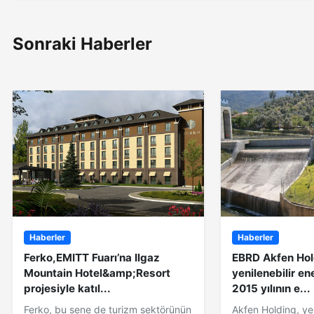
Sonraki Haberler
Haberler
Haberler
Ferko,EMITT Fuarı’na Ilgaz
EBRD Akfen Hol
Mountain Hotel&amp;Resort
yenilenebilir ene
projesiyle katıl...
2015 yılının e...
Ferko, bu sene de turizm sektörünün
Akfen Holding, yen