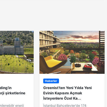
Haberler
ding’in
Greenist’ten Yeni Yılda Yeni
rji şirketlerine
Evinin Kapısını Açmak
İsteyenlere Özel Ka...
ilenebilir enerji
İstanbul Bahçelievler’de 174