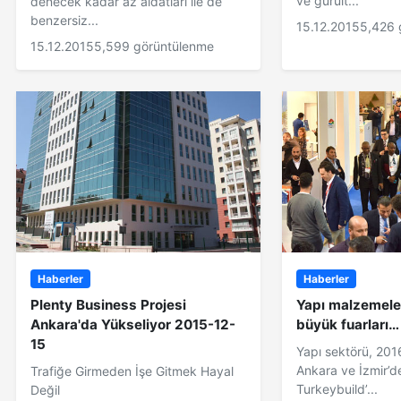
ve gürült...
denecek kadar az aidatları ile de
benzersiz...
15.12.2015
5,426 
15.12.2015
5,599 görüntülenme
Haberler
Haberler
Plenty Business Projesi
Yapı malzemele
Ankara'da Yükseliyor 2015-12-
büyük fuarları…
15
Yapı sektörü, 201
Ankara ve İzmir’de
Trafiğe Girmeden İşe Gitmek Hayal
Turkeybuild’...
Değil