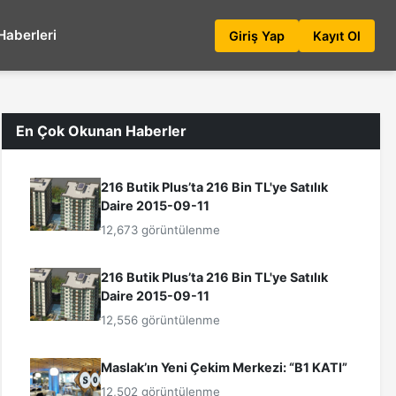
Haberleri
Giriş Yap
Kayıt Ol
En Çok Okunan Haberler
216 Butik Plus’ta 216 Bin TL'ye Satılık
Daire 2015-09-11
12,673 görüntülenme
216 Butik Plus’ta 216 Bin TL'ye Satılık
Daire 2015-09-11
12,556 görüntülenme
Maslak’ın Yeni Çekim Merkezi: “B1 KATI”
12,502 görüntülenme