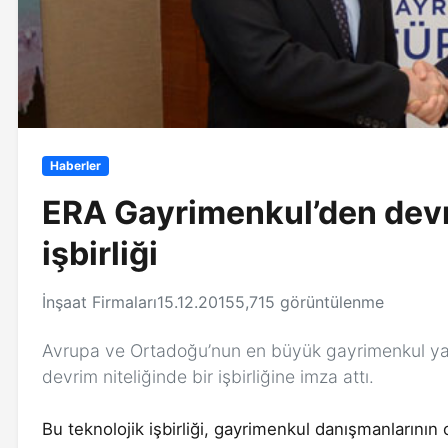
Haberler
ERA Gayrimenkul’den devr
işbirliği
İnşaat Firmaları
15.12.2015
5,715 görüntülenme
Avrupa ve Ortadoğu’nun en büyük gayrimenkul yatı
devrim niteliğinde bir işbirliğine imza attı.
Bu teknolojik işbirliği, gayrimenkul danışmanlarını