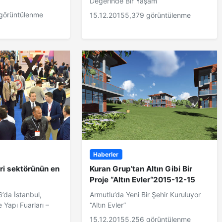
Değerinde Bir Yaşam”
görüntülenme
15.12.2015
5,379 görüntülenme
Haberler
ri sektörünün en
Kuran Grup’tan Altın Gibi Bir
Proje “Altın Evler“2015-12-15
6’da İstanbul,
Armutlu’da Yeni Bir Şehir Kuruluyor
 Yapı Fuarları –
“Altın Evler”
15.12.2015
5,256 görüntülenme