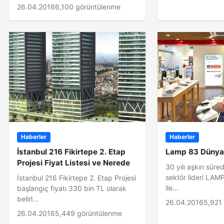
26.04.2016
6,100 görüntülenme
Haberler
Haberler
İstanbul 216 Fikirtepe 2. Etap
Lamp 83 Dünyay
Projesi Fiyat Listesi ve Nerede
30 yılı aşkın süre
sektör lideri LAM
İstanbul 216 Fikirtepe 2. Etap Projesi
ile...
başlangıç fiyatı 330 bin TL olarak
belirl...
26.04.2016
5,921
26.04.2016
5,449 görüntülenme