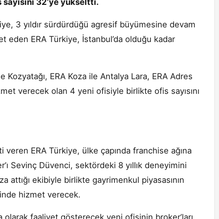
is sayısını 32’ye yükseltti.
kiye, 3 yıldır sürdürdüğü agresif büyümesine devam
ket eden ERA Türkiye, İstanbul’da olduğu kadar
 ile Kozyatağı, ERA Koza ile Antalya Lara, ERA Adres
met verecek olan 4 yeni ofisiyle birlikte ofis sayısını
ti veren ERA Türkiye, ülke çapında franchise ağına
’ı Sevinç Düvenci, sektördeki 8 yıllık deneyimini
a attığı ekibiyle birlikte gayrimenkul piyasasının
sinde hizmet verecek.
 olarak faaliyet gösterecek yeni ofisinin broker’ları