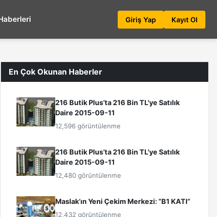
Haberleri
Giriş Yap
Kayıt Ol
En Çok Okunan Haberler
216 Butik Plus’ta 216 Bin TL'ye Satılık
Daire 2015-09-11
12,596 görüntülenme
216 Butik Plus’ta 216 Bin TL'ye Satılık
Daire 2015-09-11
12,480 görüntülenme
Maslak’ın Yeni Çekim Merkezi: “B1 KATI”
12,432 görüntülenme