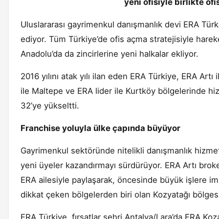
yeni ofisiyle birlikte of
Uluslararası gayrimenkul danışmanlık devi ERA Tür
ediyor. Tüm Türkiye’de ofis açma stratejisiyle hare
Anadolu’da da zincirlerine yeni halkalar ekliyor.
2016 yılını atak yılı ilan eden ERA Türkiye, ERA Artı
ile Maltepe ve ERA lider ile Kurtköy bölgelerinde hiz
32’ye yükseltti.
Franchise yoluyla ülke çapında büyüyor
Gayrimenkul sektöründe nitelikli danışmanlık hizme
yeni üyeler kazandırmayı sürdürüyor. ERA Artı broker
ERA ailesiyle paylaşarak, öncesinde büyük işlere imz
dikkat çeken bölgelerden biri olan Kozyatağı bölge
ERA Türkiye, fırsatlar şehri Antalya/Lara’da ERA Koza