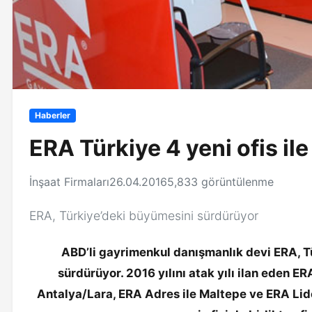
Haberler
ERA Türkiye 4 yeni ofis il
İnşaat Firmaları
26.04.2016
5,833 görüntülenme
ERA, Türkiye’deki büyümesini sürdürüyor
ABD’li gayrimenkul danışmanlık devi ERA, T
sürdürüyor. 2016 yılını atak yılı ilan eden E
Antalya/Lara, ERA Adres ile Maltepe ve ERA Lide