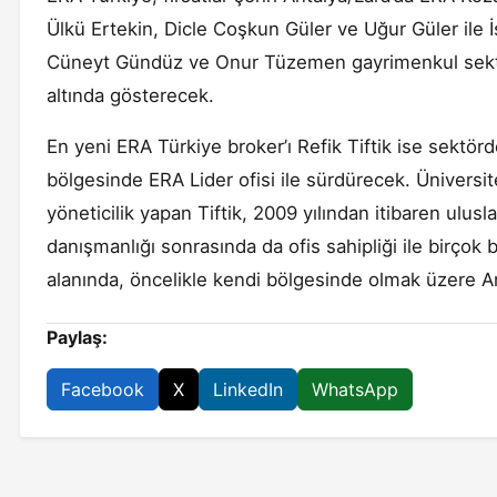
Ülkü Ertekin, Dicle Coşkun Güler ve Uğur Güler ile İ
Cüneyt Gündüz ve Onur Tüzemen gayrimenkul sektör
altında gösterecek.
En yeni ERA Türkiye broker’ı Refik Tiftik ise sektörde
bölgesinde ERA Lider ofisi ile sürdürecek. Üniversi
yöneticilik yapan Tiftik, 2009 yılından itibaren ulu
danışmanlığı sonrasında da ofis sahipliği ile birçok ba
alanında, öncelikle kendi bölgesinde olmak üzere 
Paylaş:
Facebook
X
LinkedIn
WhatsApp