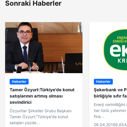
Sonraki Haberler
Haberler
Haberler
Tamer Özyurt:Türkiye'de konut
Şekerbank ve P
satışlarının artmış olması
birliğiyle sıfır f
sevindirici
Enerji verimliliği
her türlü yatırımı
Özyurtlar Şirketler Grubu Başkanı
fina...
Tamer Özyurt:“Türkiye'de konut
satışları yüzde...
26.04.2016
6,654