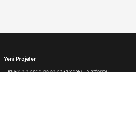
Yeni Projeler
Türkiye'nin önde gelen gayrimenkul platformu.
Hayalinizdeki evi bulmanıza yardımcı oluyoruz.
Keşfet
Hızlı Linkler
İlanlar
Hakkımızda
Günlük Kiralık
İletişim
Projeler
Gizlilik Politikası