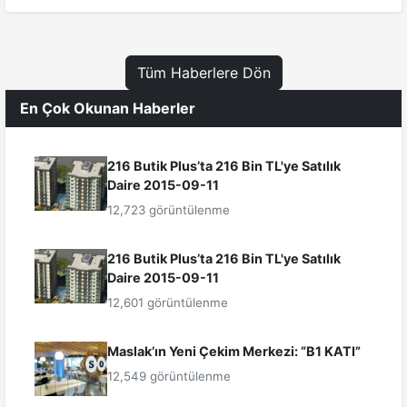
Tüm Haberlere Dön
En Çok Okunan Haberler
216 Butik Plus’ta 216 Bin TL'ye Satılık
Daire 2015-09-11
12,723 görüntülenme
216 Butik Plus’ta 216 Bin TL'ye Satılık
Daire 2015-09-11
12,601 görüntülenme
Maslak’ın Yeni Çekim Merkezi: “B1 KATI”
12,549 görüntülenme