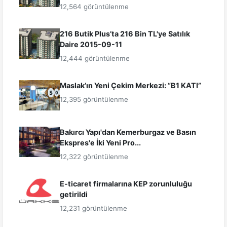
12,564 görüntülenme
216 Butik Plus’ta 216 Bin TL'ye Satılık
Daire 2015-09-11
12,444 görüntülenme
Maslak’ın Yeni Çekim Merkezi: “B1 KATI”
12,395 görüntülenme
Bakırcı Yapı'dan Kemerburgaz ve Basın
Ekspres'e İki Yeni Pro...
12,322 görüntülenme
E-ticaret firmalarına KEP zorunluluğu
getirildi
12,231 görüntülenme