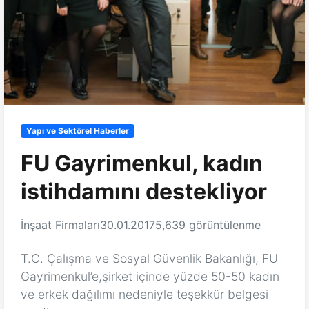
Yapı ve Sektörel Haberler
FU Gayrimenkul, kadın
istihdamını destekliyor
İnşaat Firmaları
30.01.2017
5,639 görüntülenme
T.C. Çalışma ve Sosyal Güvenlik Bakanlığı, FU
Gayrimenkul’e,şirket içinde yüzde 50-50 kadın
ve erkek dağılımı nedeniyle teşekkür belgesi