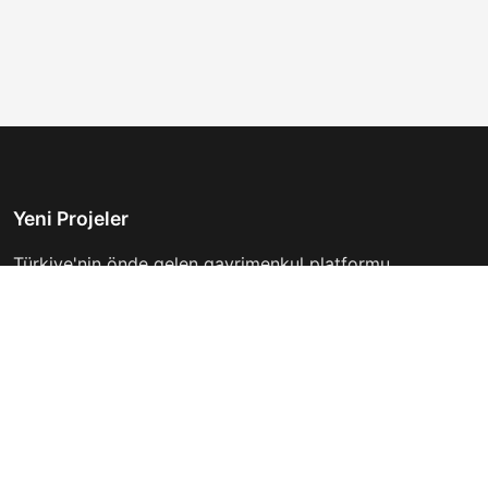
Yeni Projeler
Türkiye'nin önde gelen gayrimenkul platformu.
Hayalinizdeki evi bulmanıza yardımcı oluyoruz.
Keşfet
Hızlı Linkler
İlanlar
Hakkımızda
Günlük Kiralık
İletişim