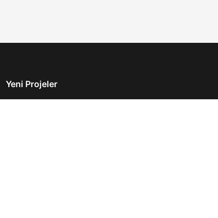
Yeni Projeler
Türkiye'nin önde gelen gayrimenkul platformu.
Hayalinizdeki evi bulmanıza yardımcı oluyoruz.
Keşfet
Hızlı Linkler
İlanlar
Hakkımızda
Günlük Kiralık
İletişim
Projeler
Gizlilik Politikası