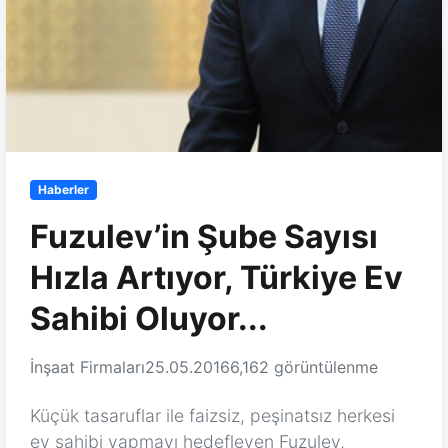
Haberler
Fuzulev’in Şube Sayısı
Hızla Artıyor, Türkiye Ev
Sahibi Oluyor...
İnşaat Firmaları
25.05.2016
6,162 görüntülenme
Küçük tasaruflar ile faizsiz, peşinatsız herkesi
ev sahibi yapmayı hedefleyen Fuzulev,