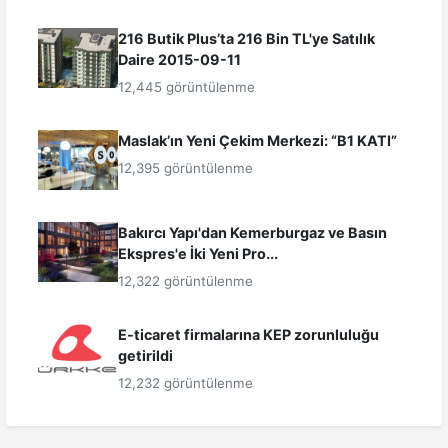
216 Butik Plus’ta 216 Bin TL'ye Satılık
Daire 2015-09-11
12,445 görüntülenme
Maslak’ın Yeni Çekim Merkezi: “B1 KATI”
12,395 görüntülenme
Bakırcı Yapı'dan Kemerburgaz ve Basın
Ekspres'e İki Yeni Pro...
12,322 görüntülenme
E-ticaret firmalarına KEP zorunluluğu
getirildi
12,232 görüntülenme