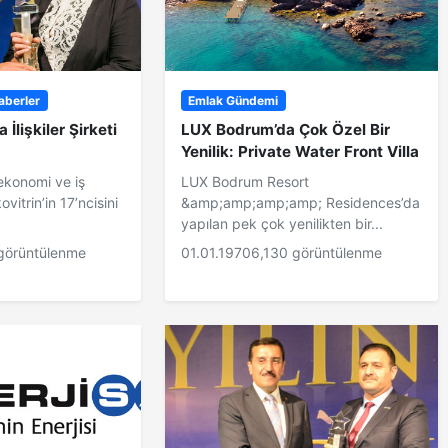
aberler
Emlak Gündemi
a İlişkiler Şirketi
LUX Bodrum’da Çok Özel Bir
Yenilik: Private Water Front Villa
 ekonomi ve iş
LUX Bodrum Resort
vitrin’in 17’ncisini
&amp;amp;amp;amp; Residences’da
yapılan pek çok yenilikten bir...
görüntülenme
01.01.1970
6,130 görüntülenme