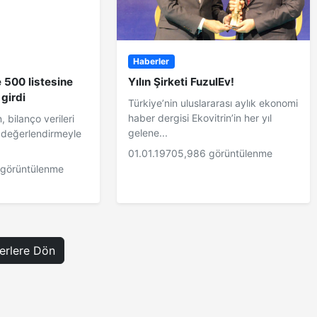
Haberler
e 500 listesine
Yılın Şirketi FuzulEv!
girdi
Türkiye’nin uluslararası aylık ekonomi
haber dergisi Ekovitrin’in her yıl
, bilanço verileri
gelene...
 değerlendirmeyle
01.01.1970
5,986 görüntülenme
 görüntülenme
rlere Dön