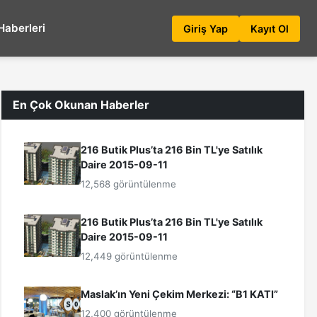
Haberleri
Giriş Yap
Kayıt Ol
En Çok Okunan Haberler
216 Butik Plus’ta 216 Bin TL'ye Satılık
Daire 2015-09-11
12,568 görüntülenme
216 Butik Plus’ta 216 Bin TL'ye Satılık
Daire 2015-09-11
12,449 görüntülenme
Maslak’ın Yeni Çekim Merkezi: “B1 KATI”
12,400 görüntülenme