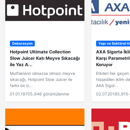
Dekorasyon
Yapı ve Sektörel H
Hotpoint Ultimate Collection
AXA Sigorta İkl
Slow Juicer Katı Meyve Sıkacağı
Karşı Parametri
ile Yaz A...
Koruyor
Mutfakların olmazsa olmazı meyve
Etkileri her geçe
sıkacağı, Hotpoint Slow Juicer ile
hissedilen iklim de
farklı bir b...
AXA Sigor...
01.01.1970
5,946 görüntülenme
02.07.2018
5,915