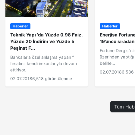
Haberler
Haberler
Teknik Yapı 'da Yüzde 0.98 Faiz,
Enerjisa Fortun
Yüzde 20 İndirim ve Yüzde 5
19’uncu sıradan 
Peşinat F...
Fortune Dergisi’nin
üzerinden yaptığı
Bankalarla özel anlaşma yapan ”
belirle...
fırsatını, kendi imkanlarıyla devam
ettiriyor.
02.07.2018
6,586
02.07.2018
6,518 görüntülenme
Tüm Habe