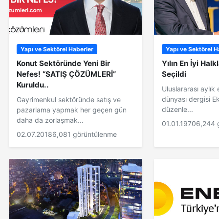
Yapı ve Sektörel Haberler
Yapı ve Sektörel H
Konut Sektöründe Yeni Bir
Yılın En İyi Halkl
Nefes! “SATIŞ ÇÖZÜMLERİ”
Seçildi
Kuruldu..
Uluslararası aylık
dünyası dergisi Eko
Gayrimenkul sektöründe satış ve
düzenle...
pazarlama yapmak her geçen gün
daha da zorlaşmak...
01.01.1970
6,244 
02.07.2018
6,081 görüntülenme