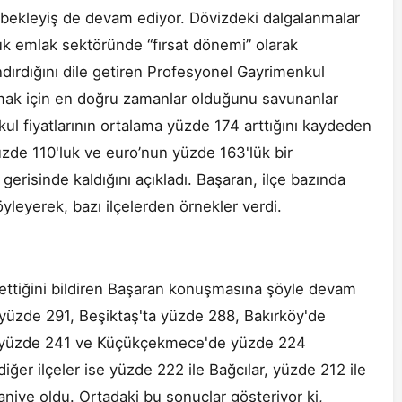
 bekleyiş de devam ediyor. Dövizdeki dalgalanmalar
k emlak sektöründe “fırsat dönemi” olarak
ndırdığını dile getiren Profesyonel Gayrimenkul
mak için en doğru zamanlar olduğunu savunanlar
kul fiyatlarının ortalama yüzde 174 arttığını kaydeden
de 110'luk ve euro’nun yüzde 163'lük bir
erisinde kaldığını açıkladı. Başaran, ilçe bazında
öyleyerek, bazı ilçelerden örnekler verdi.
ttiğini bildiren Başaran konuşmasına şöyle devam
 yüzde 291, Beşiktaş'ta yüzde 288, Bakırköy'de
a yüzde 241 ve Küçükçekmece'de yüzde 224
iğer ilçeler ise yüzde 222 ile Bağcılar, yüzde 212 ile
niye oldu. Ortadaki bu sonuçlar gösteriyor ki,