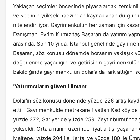
Yaklaşan seçimler öncesinde piyasalardaki temkinli
ve seçimin yüksek nabzından kaynaklanan durgunlu
nitelendiriliyor. Gayrimenkulün her zaman için kaza
Danışmanı Evrim Kırmızıtaş Başaran da yatırım yap
arasında. Son 10 yılda, İstanbul genelinde gayrimen
Başaran, söz konusu dönemde borsanın yaklaşık yüz
değerlenme yaşadığını ve getirisinin gayrimenkulün g
bakıldığında gayrimenkulün dolar’a da fark attığını s
‘Yatırımcıların güvenli limanı’
Dolar’ın söz konusu dönemde yüzde 226 artış kayde
etti: “Gayrimenkulde metrekare fiyatları Kadıköy'de
yüzde 272, Sarıyer'de yüzde 259, Zeytinburnu'nd
yükseldi. Ortalamanın üzerinde fiyat artışı yaşanan d
Maltepe, yüzde 204 ile Kartal ve yüzde 180 ile Ümra