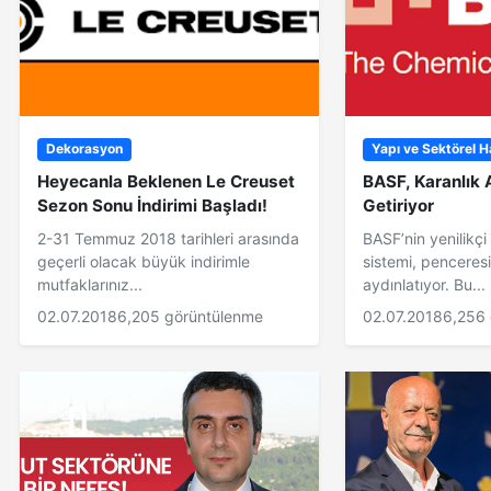
Dekorasyon
Yapı ve Sektörel H
Heyecanla Beklenen Le Creuset
BASF, Karanlık 
Sezon Sonu İndirimi Başladı!
Getiriyor
2-31 Temmuz 2018 tarihleri arasında
BASF’nin yenilikçi
geçerli olacak büyük indirimle
sistemi, penceresi
mutfaklarınız...
aydınlatıyor. Bu...
02.07.2018
6,205 görüntülenme
02.07.2018
6,256