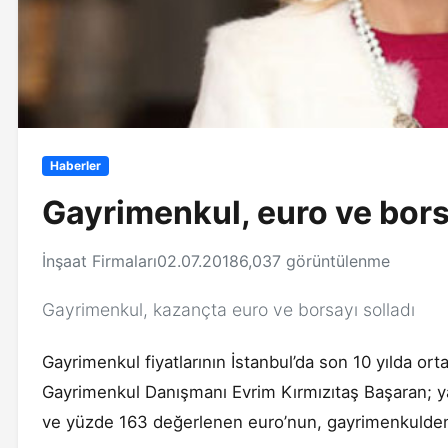
Haberler
Gayrimenkul, euro ve bors
İnşaat Firmaları
02.07.2018
6,037 görüntülenme
Gayrimenkul, kazançta euro ve borsayı solladı
Gayrimenkul fiyatlarının İstanbul’da son 10 yılda or
Gayrimenkul Danışmanı Evrim Kırmızıtaş Başaran; yat
ve yüzde 163 değerlenen euro’nun, gayrimenkulden d