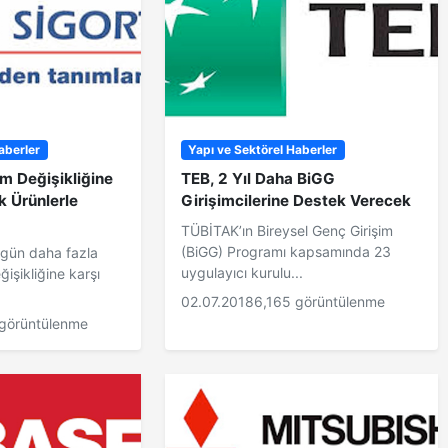
aberler
Yapı ve Sektörel Haberler
im Değişikliğine
TEB, 2 Yıl Daha BiGG
k Ürünlerle
Girişimcilerine Destek Verecek
TÜBİTAK’ın Bireysel Genç Girişim
(BiGG) Programı kapsamında 23
n gün daha fazla
uygulayıcı kurulu...
ğişikliğine karşı
02.07.2018
6,165 görüntülenme
 görüntülenme