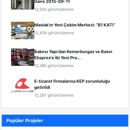
Daire 2015-09-11
12,502 görüntülenme
Maslak’ın Yeni Çekim Merkezi: “B1 KATI”
12,454 görüntülenme
Bakırcı Yapı'dan Kemerburgaz ve Basın
Ekspres'e İki Yeni Pro...
12,380 görüntülenme
E-ticaret firmalarına KEP zorunluluğu
getirildi
12,287 görüntülenme
Popüler Projeler