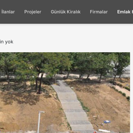
İlanlar
Projeler
Günlük Kiralık
Firmalar
Emlak 
zin yok