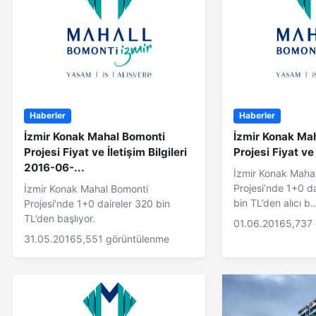
Haberler
Haberler
İzmir Konak Mahal Bomonti
İzmir Konak Ma
Projesi Fiyat ve İletişim Bilgileri
Projesi Fiyat ve
2016-06-...
İzmir Konak Maha
Projesi’nde 1+0 da
İzmir Konak Mahal Bomonti
bin TL’den alıcı b..
Projesi’nde 1+0 daireler 320 bin
TL’den başlıyor.
01.06.2016
5,737
31.05.2016
5,551 görüntülenme