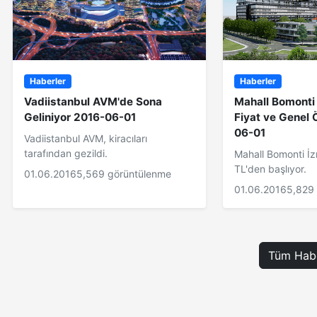
Haberler
Haberler
Vadiistanbul AVM'de Sona
Mahall Bomonti 
Geliniyor 2016-06-01
Fiyat ve Genel Ö
06-01
Vadiistanbul AVM, kiracıları
tarafından gezildi.
Mahall Bomonti İz
TL'den başlıyor.
01.06.2016
5,569 görüntülenme
01.06.2016
5,829
Tüm Habe