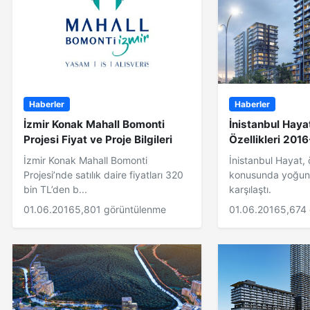
Haberler
Haberler
İzmir Konak Mahall Bomonti
İnistanbul Hayat
Projesi Fiyat ve Proje Bilgileri
Özellikleri 201
İzmir Konak Mahall Bomonti
İnistanbul Hayat, 
Projesi’nde satılık daire fiyatları 320
konusunda yoğun b
bin TL’den b...
karşılaştı.
01.06.2016
5,801 görüntülenme
01.06.2016
5,674