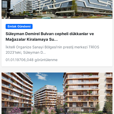
Emlak Gündemi
Süleyman Demirel Bulvarı cepheli dükkanlar ve
Mağazalar Kiralamaya Su...
İkitelli Organize Sanayi Bölgesi’nin prestij merkezi TRİOS
2023’teki, Süleyman D...
01.01.1970
6,048 görüntülenme