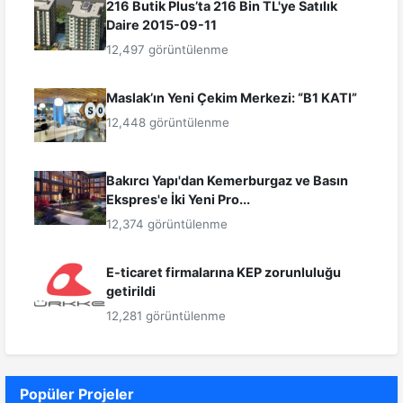
216 Butik Plus’ta 216 Bin TL'ye Satılık
Daire 2015-09-11
12,497 görüntülenme
Maslak’ın Yeni Çekim Merkezi: “B1 KATI”
12,448 görüntülenme
Bakırcı Yapı'dan Kemerburgaz ve Basın
Ekspres'e İki Yeni Pro...
12,374 görüntülenme
E-ticaret firmalarına KEP zorunluluğu
getirildi
12,281 görüntülenme
Popüler Projeler